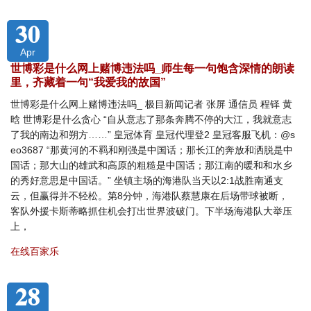
30
Apr
世博彩是什么网上赌博违法吗_师生每一句饱含深情的朗读
里，齐藏着一句“我爱我的故国”
世博彩是什么网上赌博违法吗_ 极目新闻记者 张屏 通信员 程铎 黄
晗 世博彩是什么贪心 “自从意志了那条奔腾不停的大江，我就意志
了我的南边和朔方……” 皇冠体育 皇冠代理登2 皇冠客服飞机：@s
eo3687 “那黄河的不羁和刚强是中国话；那长江的奔放和洒脱是中
国话；那大山的雄武和高原的粗糙是中国话；那江南的暖和和水乡
的秀好意思是中国话。” 坐镇主场的海港队当天以2:1战胜南通支
云，但赢得并不轻松。第8分钟，海港队蔡慧康在后场带球被断，
客队外援卡斯蒂略抓住机会打出世界波破门。下半场海港队大举压
上，
在线百家乐
28