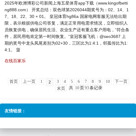
2025年欧洲博彩公司新闻上海五星体育app下载（www.kingofbetti
ng888.com） 开奖总结：双色球第2026044期奖号为：02、14、1
7、18、22、30 + 01。 皇冠体育hg86a 国家电网客服无法给出期
限，表示根据供电公司答复，满足正常用电需求情况，立即组织人
员恢复供电，确保居民生活、农业生产还有重点客户用电，“符合条
件，居民用电肯定第一时间恢复。”皇冠客服飞机：@seo3687 上
期的奖号中龙头凤尾差别为02+30，三区比为1:4:1，邻孤传比为1:
4:1。 菠
在线百家乐
首页
上一页
1
3
4
5
6
7
8
9
10
下一页
2
共
10
页
93
条记录
末页
友情链接：