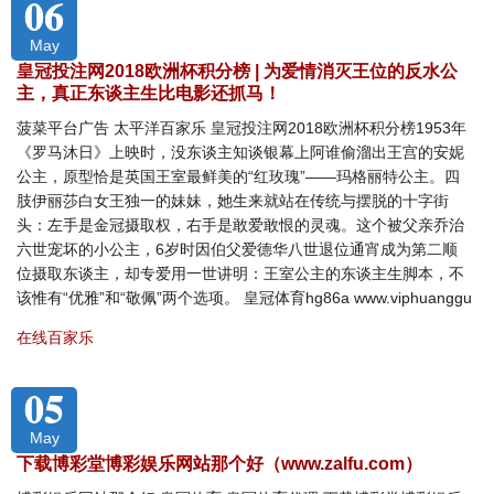
06
May
皇冠投注网2018欧洲杯积分榜 | 为爱情消灭王位的反水公
主，真正东谈主生比电影还抓马！
菠菜平台广告 太平洋百家乐 皇冠投注网2018欧洲杯积分榜1953年
《罗马沐日》上映时，没东谈主知谈银幕上阿谁偷溜出王宫的安妮
公主，原型恰是英国王室最鲜美的“红玫瑰”——玛格丽特公主。四
肢伊丽莎白女王独一的妹妹，她生来就站在传统与摆脱的十字街
头：左手是金冠摄取权，右手是敢爱敢恨的灵魂。这个被父亲乔治
六世宠坏的小公主，6岁时因伯父爱德华八世退位通宵成为第二顺
位摄取东谈主，却专爱用一世讲明：王室公主的东谈主生脚本，不
该惟有“优雅”和“敬佩”两个选项。 皇冠体育hg86a www.viphuanggu
在线百家乐
05
May
下载博彩堂博彩娱乐网站那个好（www.zalfu.com）