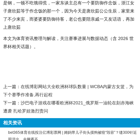
是钢，一顿不吃饿得慌，一家东谈主总有一个要防御作念饭，浙江女
子唐欣茹等于作念饭的那一个，因为今天是唐欣茹公公生辰，家里来
了不少来宾，而婆婆要防御待客，老公也要陪亲戚一又友话语，再加
上唐欣茹
本文为体育资讯整理与解读，关注赛事进展与数据动态（含 2026 世
界杯相关话题）。
上一篇：
在线博彩网站大全欧洲杯球队数量 | WCBA内蒙古女篮，为
下个赛季作准备,再行起程
下一篇：
沙巴电子游戏在哪看欧洲杯2021_俄罗斯一油轮在刻赤海峡
遭袭 扎哈罗娃激烈责问
相关资讯
bet365体育在线投注亿博彩票网 | 姆妈带儿子街头摸狗被咬“毁容”？缝300针近
照流出，全网看不