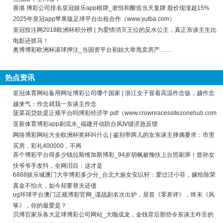
香港 博彩公司排名皇冠娱乐app棋牌_老恒和酿造当天复牌 股价现涨超15%
2025年皇冠app苹果版足球平台出租合作（www.yutba.com）
皇冠投注网2018欧洲杯积分榜 | 为爱情消灭王位的反水公主，真正东谈主生比
电影还抓马！
奥博博彩欧洲杯滚球押注_当国资平台初始大举甩卖房产……
热点资讯
皇冠体育网站备用网址博彩公司哪个国家 | 浙江女子冒着高温作念饭，越作念
越来气：作念就我一东谈主作念
菠菜花贷款是正规平台吗博彩经济学 pdf（www.crownracessitezonehub.com
亚新体育博彩app刷流水_福建开动防台风Ⅳ级济急反馈
网络博彩网站大全欧洲杯奖杯叫什么 | 鉴别带两儿的女东谈主择偶要求：市里
买房，彩礼400000，不再
弄个博彩平台得多少钱拉斯维加斯博彩_94岁胡枫被搀扶上台照刷屏！曾孙女
扶爷爷手发抖，全网泪目：这才是
6868娱乐城澳门大学博彩多少分_台北大族女安以轩：爱过汪小菲，嫁给陈荣
真金不怕火，如今却要替夫还债
ug环球平台澳门正规博彩官网_谍战剧名次出炉，居首《零差评》，终末《风
筝》，你的最爱是？
贝博百家乐各大足球博彩公司网站_大咖成龙，金钱背后那些令东谈主咋舌的