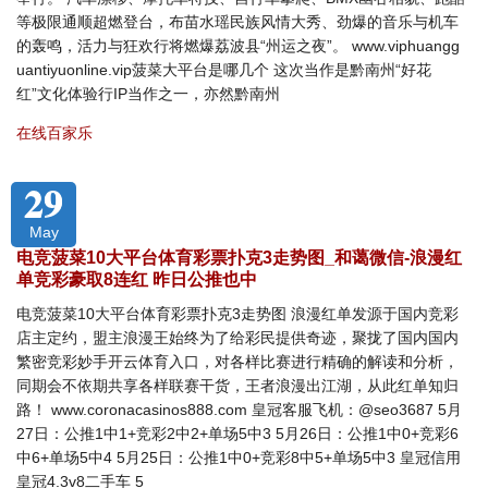
等极限通顺超燃登台，布苗水瑶民族风情大秀、劲爆的音乐与机车
的轰鸣，活力与狂欢行将燃爆荔波县“州运之夜”。 www.viphuangg
uantiyuonline.vip菠菜大平台是哪几个 这次当作是黔南州“好花
红”文化体验行IP当作之一，亦然黔南州
在线百家乐
29
May
电竞菠菜10大平台体育彩票扑克3走势图_和蔼微信-浪漫红
单竞彩豪取8连红 昨日公推也中
电竞菠菜10大平台体育彩票扑克3走势图 浪漫红单发源于国内竞彩
店主定约，盟主浪漫王始终为了给彩民提供奇迹，聚拢了国内国内
繁密竞彩妙手开云体育入口，对各样比赛进行精确的解读和分析，
同期会不依期共享各样联赛干货，王者浪漫出江湖，从此红单知归
路！ www.coronacasinos888.com 皇冠客服飞机：@seo3687 5月
27日：公推1中1+竞彩2中2+单场5中3 5月26日：公推1中0+竞彩6
中6+单场5中4 5月25日：公推1中0+竞彩8中5+单场5中3 皇冠信用
皇冠4.3v8二手车 5