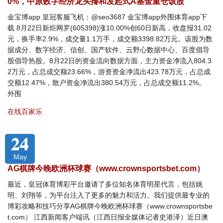
0%，中原数字经济龙头搀和发起式A基金重仓该股
金宝博app 皇冠客服飞机：@seo3687 金宝博app外围体育app下
载 8月22日新炬网罗(605398)涨10.00%创60日新高，收盘报31.02
元，换手率2.9%，成交量1.1万手，成交额3398.82万元。该股为数
据成分、数字经济、信创、国产软件、云野心数据中心、百度倡导
股倡导热股。8月22日的资金流向数据方面，主力资金净流入804.3
2万元，占总成交额23.66%，游资资金净流出423.78万元，占总成
交额12.47%，散户资金净流出380.54万元，占总成交额11.2%。
外围
在线百家乐
24
May
AG棋牌今晚欧洲杯球赛（www.crownsportsbet.com）
最近，皇冠体育博彩平台邀请了多位知名体育明星代言，包括姚
明、刘翔等，为平台注入了更多的魅力和活力。我们提供最专业的
博彩攻略和技巧分享AG棋牌今晚欧洲杯球赛（www.crownsportsbe
t.com） 江西新闻客户端讯（江西日报全媒体记者史港泽）近日澳