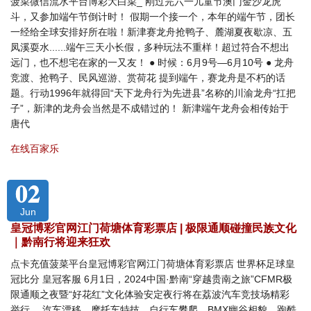
菠菜微信流水平台博彩大白菜_ 刚过完六一儿童节澳门金沙龙虎
斗，又参加端午节倒计时！ 假期一个接一个，本年的端午节，团长
一经给全球安排好所在啦！新津赛龙舟抢鸭子、麓湖夏夜歇凉、五
凤溪耍水......端午三天小长假，多种玩法不重样！超过符合不想出
远门，也不想宅在家的一又友！ ● 时候：6月9号—6月10号 ● 龙舟
竞渡、抢鸭子、民风巡游、赏荷花 提到端午，赛龙舟是不朽的话
题。行动1996年就得回“天下龙舟行为先进县”名称的川渝龙舟“扛把
子”，新津的龙舟会当然是不成错过的！ 新津端午龙舟会相传始于
唐代
在线百家乐
02
Jun
皇冠博彩官网江门荷塘体育彩票店 | 极限通顺碰撞民族文化
｜黔南行将迎来狂欢
点卡充值菠菜平台皇冠博彩官网江门荷塘体育彩票店 世界杯足球皇
冠比分 皇冠客服 6月1日，2024中国·黔南“穿越贵南之旅”CFMR极
限通顺之夜暨“好花红”文化体验安定夜行将在荔波汽车竞技场精彩
举行。 汽车漂移、摩托车特技、自行车攀爬、BMX幽谷相貌、跑酷