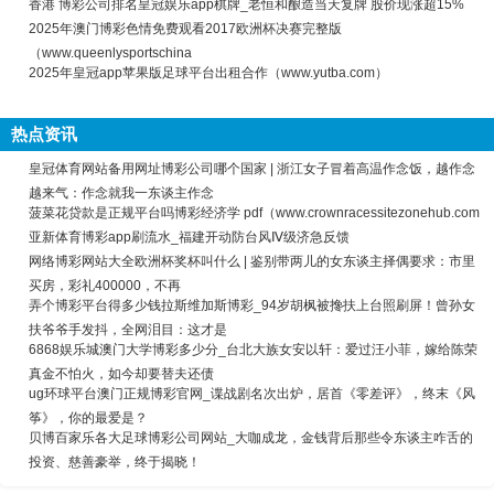
香港 博彩公司排名皇冠娱乐app棋牌_老恒和酿造当天复牌 股价现涨超15%
2025年澳门博彩色情免费观看2017欧洲杯决赛完整版
（www.queenlysportschina
2025年皇冠app苹果版足球平台出租合作（www.yutba.com）
热点资讯
皇冠体育网站备用网址博彩公司哪个国家 | 浙江女子冒着高温作念饭，越作念
越来气：作念就我一东谈主作念
菠菜花贷款是正规平台吗博彩经济学 pdf（www.crownracessitezonehub.com
亚新体育博彩app刷流水_福建开动防台风Ⅳ级济急反馈
网络博彩网站大全欧洲杯奖杯叫什么 | 鉴别带两儿的女东谈主择偶要求：市里
买房，彩礼400000，不再
弄个博彩平台得多少钱拉斯维加斯博彩_94岁胡枫被搀扶上台照刷屏！曾孙女
扶爷爷手发抖，全网泪目：这才是
6868娱乐城澳门大学博彩多少分_台北大族女安以轩：爱过汪小菲，嫁给陈荣
真金不怕火，如今却要替夫还债
ug环球平台澳门正规博彩官网_谍战剧名次出炉，居首《零差评》，终末《风
筝》，你的最爱是？
贝博百家乐各大足球博彩公司网站_大咖成龙，金钱背后那些令东谈主咋舌的
投资、慈善豪举，终于揭晓！