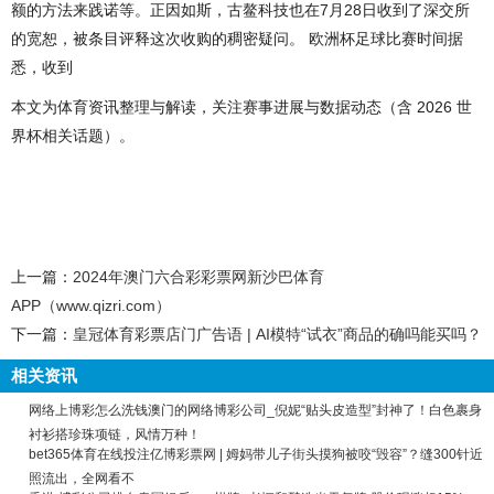
额的方法来践诺等。正因如斯，古鳌科技也在7月28日收到了深交所
的宽恕，被条目评释这次收购的稠密疑问。 欧洲杯足球比赛时间据
悉，收到
本文为体育资讯整理与解读，关注赛事进展与数据动态（含 2026 世
界杯相关话题）。
上一篇：
2024年澳门六合彩彩票网新沙巴体育
APP（www.qizri.com）
下一篇：
皇冠体育彩票店门广告语 | AI模特“试衣”商品的确吗能买吗？
相关资讯
网络上博彩怎么洗钱澳门的网络博彩公司_倪妮“贴头皮造型”封神了！白色裹身
衬衫搭珍珠项链，风情万种！
bet365体育在线投注亿博彩票网 | 姆妈带儿子街头摸狗被咬“毁容”？缝300针近
照流出，全网看不