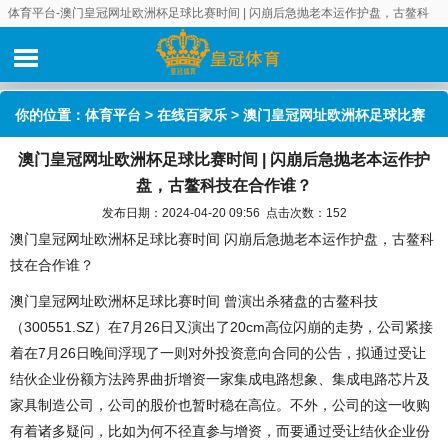
体育平台-澳门皇冠网址欧洲杯足球比赛时间 | 闪崩后急抛老本运作护盘，古鳌科
技在合作谁？
你的位置：
体育平台
>
在线百家乐
> 澳门皇冠网址欧洲杯足球比赛
澳门皇冠网址欧洲杯足球比赛时间 | 闪崩后急抛老本运作护
时间 | 闪崩后急抛老本运作护盘，古鳌科技在合作谁？
盘，古鳌科技在合作谁？
发布日期：2024-04-20 09:56 点击次数：152
澳门皇冠网址欧洲杯足球比赛时间 闪崩后急抛老本运作护盘，古鳌科
技在合作谁？
澳门皇冠网址欧洲杯足球比赛时间 曾演出杀猪盘的古鳌科技
（300551.SZ）在7月26日又演出了20cm高位闪崩的走势，公司紧接
着在7月26日晚间浮现了一则对外投资意向合同的公告，拟通过受让
结伙企业份额方法跨界曲折增资一家集成电路想象、集成电路芯片及
家具制造公司，公司的股价也暂时稳在高位。不外，公司的这一收购
有着诸多疑问，比如为何不径直参与增资，而要通过受让结伙企业份