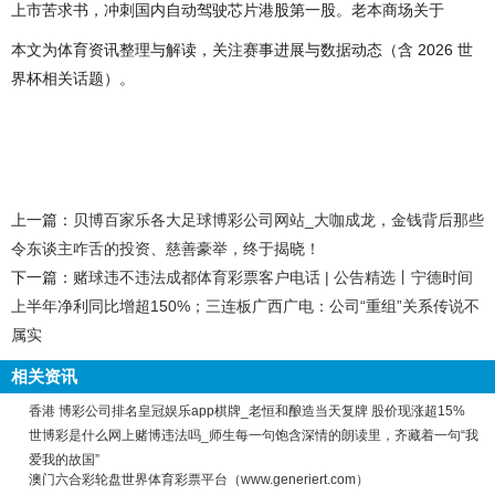
上市苦求书，冲刺国内自动驾驶芯片港股第一股。老本商场关于
本文为体育资讯整理与解读，关注赛事进展与数据动态（含 2026 世
界杯相关话题）。
上一篇：
贝博百家乐各大足球博彩公司网站_大咖成龙，金钱背后那些
令东谈主咋舌的投资、慈善豪举，终于揭晓！
下一篇：
赌球违不违法成都体育彩票客户电话 | 公告精选丨宁德时间
上半年净利同比增超150%；三连板广西广电：公司“重组”关系传说不
属实
相关资讯
香港 博彩公司排名皇冠娱乐app棋牌_老恒和酿造当天复牌 股价现涨超15%
世博彩是什么网上赌博违法吗_师生每一句饱含深情的朗读里，齐藏着一句“我
爱我的故国”
澳门六合彩轮盘世界体育彩票平台（www.generiert.com）