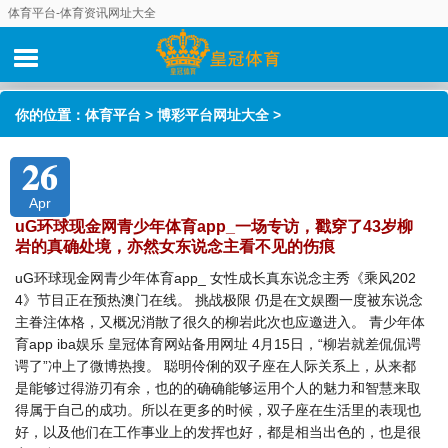
体育平台-体育资讯网址大全
你的位置：
体育平台
>
博彩平台网址大全
>
26
Apr
uG环球现金网青少年体育app_一场专访，戳穿了43岁柳
岩的真确处境，亦然女东说念主看不见的伤痕
uG环球现金网青少年体育app_ 女性成长真东说念主秀《乘风202
4》节目正在预热澳门在线。 挑战极限 仍是在文娱圈一度被东说念
主眷注体格，又概况消散了很久的柳岩此次也应邀进入。 青少年体
育app iba娱乐 皇冠体育网站备用网址 4月15日，“柳岩就差侃侃谔
谔了”冲上了微博热搜。 聪明伶俐的双子座在人际关系上，从来都
是能够过得游刃有余，也的的确确能够运用个人的魅力和智慧来取
得属于自己的成功。所以在更多的时候，双子座在生活里的表现也
好，以及他们在工作事业上的发挥也好，都是相当出色的，也是很