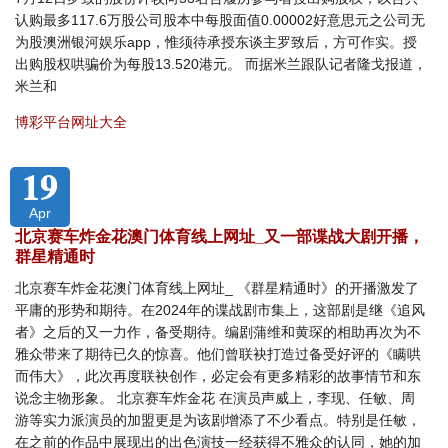
认购最多117.6万股公司股本中每股面值0.00002好意思元之公司无
为股澳洲银河娱乐app，惟须待承授东谈主罗致后，方可作实。授
出购股权哄骗价为每股13.520港元。 而据米兰跟队记者隆戈报道，
米兰和
博彩平台网址大全
19
Apr
北京赛车炸金花澳门体育线上网址_又一部谍战大剧开播，
群星精通时
北京赛车炸金花澳门体育线上网址_ 《群星精通时》的开播激发了
平庸的形势和期待。在2024年的谍战剧市集上，这部剧是继《追风
者》之后的又一力作，备受期待。编剧蒲维和黄琛的相助再次为不
雅众带来了期待已久的惊喜。他们曾联袂打造过备受好评的《瞒哄
而伟大》，此次再度联袂创作，必定会有更多精彩的故事情节和东
说念主物形象。 北京赛车炸金花 在演员声威上，李现、任敏、周
游等实力派演员的加盟更是为该剧增添了不少看点。特别是任敏，
在之前的作品中展现出的出色演技一经获得不雅众的认同，她的加