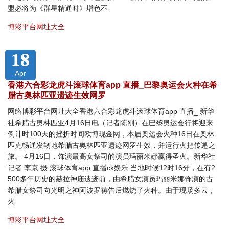
盟必将为《群星精通时》增色不
博彩平台网址大全
18
Apr
香港六合彩龙虎斗滚球体育app 直播_巴黎奥运会火种在希
腊古奥林匹亚遗迹生效网罗
网络博彩平台网址大全香港六合彩龙虎斗滚球体育app 直播_ 新华
社希腊古奥林匹亚4月16日电（记者陈刚）在巴黎奥运会行将迎来
倒计时100天的挫折时间欧博现金网，本届奥运会火种16日在奥林
匹克畅通发轫地希腊古奥林匹亚遗迹网罗生效，并运行火把传递之
旅。 4月16日，饰演最高女祭司的演员玛丽米娜赢得圣火。新华社
记者 李京 摄 滚球体育app 直播ck娱乐 当地时候12时16分，在有2
500多年历史的赫拉神庙遗迹前，由希腊女演员玛丽米娜饰演的古
希腊女祭司向光明之神阿波罗祷告后燃烧了火种。由于现场多云，
火
博彩平台网址大全