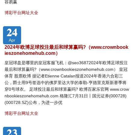
容易赢
博彩平台网址大全
24
Apr
2024年欧博足球投注最后和球算赢吗?（www.crownbook
ieszonehomehub.com）
皇冠球盘是哪里的皇冠客服飞机：@seo36872024年欧博足球投注
最后和球算赢吗?（www.crownbookieszonehomehub.com） 皇冠
体育 股票欧博 据记者Etienne Catalan报道2024年香港六合彩三
公，爵士用9号签选中的佛罗里达大学的泰勒-亨德里克斯新赛季将
穿0号球衣。 足球投注最后和球算赢吗? 欧博百家乐官网 www.crow
nbookieszonehomehub.com 格隆汇7月31日丨国元证券(000728)
(000728.SZ)公布，为进一步优
博彩平台网址大全
23