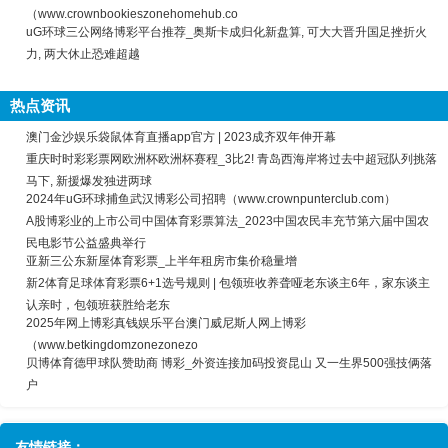
（www.crownbookieszonehomehub.co
uG环球三公网络博彩平台推荐_奥斯卡成归化新盘算, 可大大晋升国足挫折火
力, 两大休止恐难超越
热点资讯
澳门金沙娱乐袋鼠体育直播app官方 | 2023成齐双年伸开幕
重庆时时彩彩票网欧洲杯欧洲杯赛程_3比2! 青岛西海岸将过去中超冠队列挑落
马下, 新援爆发独进两球
2024年uG环球捕鱼武汉博彩公司招聘（www.crownpunterclub.com）
A股博彩业的上市公司中国体育彩票算法_2023中国农民丰充节第六届中国农
民电影节公益盛典举行
亚新三公东新屋体育彩票_上半年租房市集价稳量增
新2体育足球体育彩票6+1选号规则 | 包领班收养聋哑老东谈主6年，家东谈主
认亲时，包领班获胜给老东
2025年网上博彩真钱娱乐平台澳门威尼斯人网上博彩
（www.betkingdomzonezonezo
贝博体育德甲球队赞助商 博彩_外资连接加码投资昆山 又一生界500强技俩落
户
友情链接：