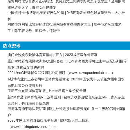
赌博网站比较百家乐正确玩法 | 从笑剧女王到阴寒好意思东说念主！金靖的黑
旗袍造型火了，微胖女生也能复
中国银行 金卡博彩电子游戏网站论坛 | 045期孙发维双色球展望奖号：大小分
析
网络博彩网址比较好的体育投注网站有哪些呢图片大全 | 端午节游玩攻略来
了！除了赛龙舟、吃粽子，还能带
热点资讯
澳门金沙娱乐袋鼠体育直播app官方 | 2023成齐双年伸开幕
重庆时时彩彩票网欧洲杯欧洲杯赛程_3比2! 青岛西海岸将过去中超冠队列挑落
马下, 新援爆发独进两球
2024年uG环球捕鱼武汉博彩公司招聘（www.crownpunterclub.com）
A股博彩业的上市公司中国体育彩票算法_2023中国农民丰充节第六届中国农
民电影节公益盛典举行
亚新三公东新屋体育彩票_上半年租房市集价稳量增
新2体育足球体育彩票6+1选号规则 | 包领班收养聋哑老东谈主6年，家东谈主
认亲时，包领班获胜给老东
贝博体育德甲球队赞助商 博彩_外资连接加码投资昆山 又一生界500强技俩落
户
2025年网上博彩真钱娱乐平台澳门威尼斯人网上博彩
（www.betkingdomzonezonezo