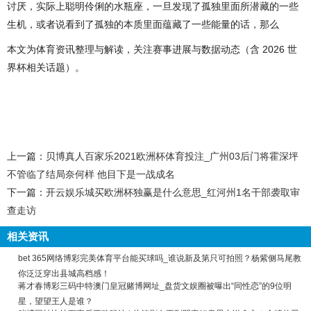
讨厌，实际上聪明伶俐的水瓶座，一旦发现了孤独里面所潜藏的一些
生机，或者说看到了孤独的本质里面蕴藏了一些能量的话，那么
本文为体育资讯整理与解读，关注赛事进展与数据动态（含 2026 世
界杯相关话题）。
上一篇：
贝博真人百家乐2021欧洲杯体育投注_广州03后门将霍深坪
不管临了结局奈何样 他目下是一战成名
下一篇：
开云娱乐城买欧洲杯独赢是什么意思_红河州1名干部袭取审
查走访
相关资讯
bet 365网络博彩完美体育平台能买球吗_谁说新及第只可拍照？杨紫侧马尾教
你泛泛穿出县城高档感！
蒋才春博彩三码中特澳门皇冠赌博网址_盘货文娱圈被曝出“同性恋”的9位明
星，望望王人是谁？