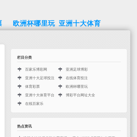
票
欧洲杯哪里玩
亚洲十大体育
平台
栏目分类
百家乐博彩网
亚洲足球博彩
亚洲十大足球投注
在线体育投注
体育彩票
欧洲杯哪里玩
亚洲十大体育平台
博彩平台网址大全
在线百家乐
热点资讯