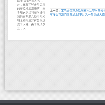
娱乐 当地时候12时16
分，在有2500多年历史
的赫拉神庙遗迹前，由
上一篇：
宝马会百家乐欧洲杯淘汰赛对阵规律
希腊女演员玛丽米娜饰
车炸金花澳门体育线上网址_又一部谍战大
演的古希腊女祭司向光
明之神阿波罗祷告后燃
烧了火种。由于现场多
云，火