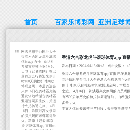
首页
百家乐博彩网
亚洲足球
博彩平台网址
在线百家乐
大全
网络博彩平台网址大全
香港六合彩龙虎斗滚球
香港六合彩龙虎斗滚球体育app 
体育app 直播_ 新华社
发布日期：2024-04-18 08:48 点击次数：14
希腊古奥林匹亚4月16
日电（记者陈刚）在巴
香港六合彩龙虎斗滚球体育app 直播 巴黎
黎奥运会行将迎来倒计
网络博彩平台网址大全香港六合彩龙虎斗滚球体
时100天的挫折时间欧
倒计时100天的挫折时间欧博现金网，本届
博现金网，本届奥运会
火种16日在奥林匹克畅
之旅。 4月16日，饰演最高女祭司的演员玛丽米
通发轫地希腊古奥林匹
有2500多年历史的赫拉神庙遗迹前，由希
亚遗迹网罗生效，并运
多云，火
行火把传递之旅。 4月
本文为体育资讯整理与解读，关注赛事进展与数
16日，饰演最高女祭司
的演员玛丽米娜赢得圣
火。新华社记者 李京
摄 滚球体育app 直播ck