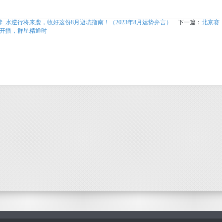
_水逆行将来袭，收好这份8月避坑指南！（2023年8月运势弁言）
下一篇：
北京赛
剧开播，群星精通时