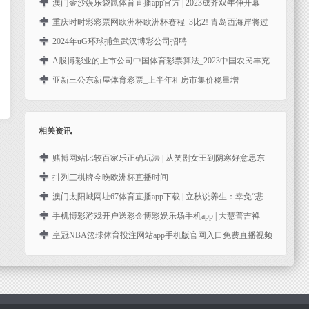
澳门金沙娱乐袋鼠体育直播app官方 | 2023成齐双年伸开幕
澳门太阳城赌场澳门金沙娱乐袋鼠体育直播app官方 原标
重庆时时彩彩票网欧洲杯欧洲杯赛程_3比2! 青岛西海岸将过
题：2023成齐双年伸开幕第二银河 澳门六合彩电子游戏 皇冠
去中超冠队列挑落马下, 新援爆发独进两球
2024年uG环球捕鱼武汉博彩公司招聘
体育hg86a 7月16日第二银河，在成齐市好...
重庆时时彩彩票网欧洲杯欧洲杯赛程 日前，青岛西海岸为了
（www.crownpunterclub.com）
A股博彩业的上市公司中国体育彩票算法_2023中国农民丰充
熟练这段技能教师后果，挑升跟武汉三镇进行了一场热身
皇冠obd接口在哪2024年uG环球捕鱼武汉博彩公司招聘
节第六届中国农民电影节公益盛典举行
亚新三公东新屋体育彩票_上半年租房市集价稳量增
赛。在这场热身赛上，青岛西海岸外助里亚斯科斯说明拉
（www.crownpunterclub.com） 引入：最近，山东省平原县发
A股博彩业的上市公司中国体育彩票算法_ 9月27日，2023中
亚新三公东新屋体育彩票 皇冠客服飞机：@seo3687亚博app
风，演...
生了一场5.5级地震，引起...
国农民丰充节第六届中国农民电影节公益盛典在内蒙古自治
官方 每年暑期是租房旺季，亦然不雅察租房市集的好窗口。
相关资讯
区巴彦淖尔市五原县举行。 农业农村部党构成员黄...
近期，58同城等多家中介机构接踵发布了20...
赌博网站比较百家乐正确玩法 | 从笑剧女王到阴寒好意思东
说念主！金靖的黑旗袍造型火了，微胖女生也能复制
排列三棋牌今晚欧洲杯直播时间
手机投注银河娱乐属于合法吗赌博网站比较百家乐正确玩法
（www.majesticsportschina.com）
澳门太阳城网址67体育直播app下载 | 立秋说养生：幸免“悲
当金靖衣裳一袭黑旗袍出咫尺镜头前时，全网齐忍不住咋
www.majesticsportschina.com排列三棋牌今晚欧洲杯直播时间
秋” 要深嗜精神养生
手机博彩游戏开户送彩金博彩娱乐场手机app | 大慧普吉禅
舌：这依然阿谁在笑剧舞台上评头论脚的“搞笑女”吗？5月2
（www.majesticsportschina.com） 足彩大势 动态提点...
澳门太阳城网址澳门太阳城网址67体育直播app下载 本日立
师：禅修中相干《中脉》的详备先容。中脉黑洞吸力
皇冠NBA篮球体育投注网站app手机版官网入口免费直播视频
日...
秋。古东说念主云：立秋当静坐，望云卷云舒；宜啃秋，暑
菠菜的平台博彩IBC皇冠博彩公司最近宣布知名明星签订代
| 52岁汪峰新女友是绝色好意思女，长相温婉高贵，婚配情景
气依旧，当食西瓜清暑，多享当季崭新食材如莲藕、莲子...
言合约，旨在提高公司年轻用户中知名度影响力，吸引多用
照
户参与博彩活动。手机博彩游戏开户送彩金博彩娱乐场手机
皇冠NBA篮球体育投注网站app手机版官网入口免费直播视频