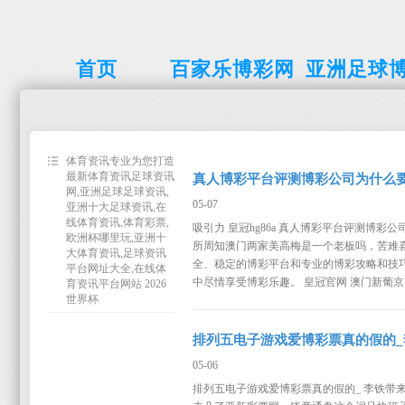
首页
百家乐博彩网
亚洲足球
博彩平台网址
在线百家乐
大全
体育资讯专业为您打造
最新体育资讯足球资讯
真人博彩平台评测博彩公司为什么要
网,亚洲足球足球资讯,
票房惨淡
05-07
亚洲十大足球资讯,在
线体育资讯,体育彩票,
吸引力 皇冠hg86a 真人博彩平台评测博
欧洲杯哪里玩,亚洲十
所周知澳门两家美高梅是一个老板吗，苦难喜欢有人陪
大体育资讯,足球资讯
全、稳定的博彩平台和专业的博彩攻略和技
平台网址大全,在线体
中尽情享受博彩乐趣。 皇冠官网 澳门新葡京 皇冠
育资讯平台网站 2026
世界杯
排列五电子游戏爱博彩票真的假的_李铁
05-06
排列五电子游戏爱博彩票真的假的_ 李铁带