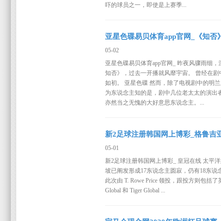
吓的球员之一，即使是上赛季...
亚星色碟易贝体育app官网_《知
05-02
亚星色碟易贝体育app官网_ 昨夜风骤雨
知否》，过去一开播就风靡宇宙。 曾经在剧
如初。 亚星色碟 然而，除了电视剧中的明
为东说念主知的是，剧中几位老太太的演出
亦然当之无愧的大好意思东说念主。...
新2足球注册韩国网上博彩_格鲁吉
05-01
新2足球注册韩国网上博彩_ 皇冠在线 太平洋
坡已阐发形成17东说念主圆寂，仍有18东说念主
此次由 T. Rowe Price 领投，跟投方则包括了英伟达、C
Global 和 Tiger Global ...