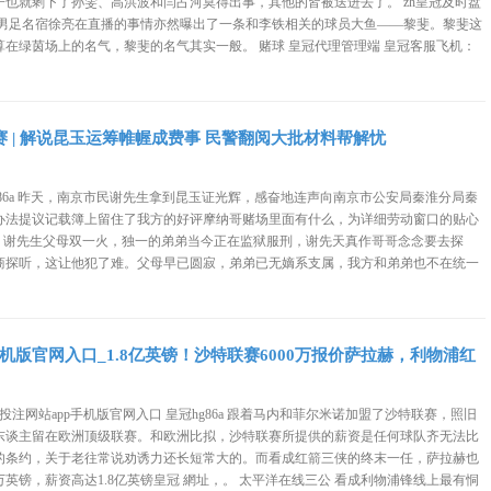
也就剩下了孙雯、高洪波和闫占河莫得出事，其他的皆被送进去了。 zh皇冠及时盘
，男足名宿徐亮在直播的事情亦然曝出了一条和李铁相关的球员大鱼——黎斐。黎斐这
在绿茵场上的名气，黎斐的名气其实一般。 赌球 皇冠代理管理端 皇冠客服飞机：
赛 | 解说昆玉运筹帷幄成费事 民警翻阅大批材料帮解忧
hg86a 昨天，南京市民谢先生拿到昆玉证光辉，感奋地连声向南京市公安局秦淮分局秦
办法提议记载簿上留住了我方的好评摩纳哥赌场里面有什么，为详细劳动窗口的贴心
e.com 蓝本，谢先生父母双一火，独一的弟弟当今正在监狱服刑，谢先天真作哥哥念念要去探
商探听，这让他犯了难。父母早已圆寂，弟弟已无嫡系支属，我方和弟弟也不在统一
机版官网入口_1.8亿英镑！沙特联赛6000万报价萨拉赫，利物浦红
注网站app手机版官网入口 皇冠hg86a 跟着马内和菲尔米诺加盟了沙特联赛，照旧
东谈主留在欧洲顶级联赛。和欧洲比拟，沙特联赛所提供的薪资是任何球队齐无法比
的条约，关于老往常说劝诱力还长短常大的。而看成红箭三侠的终末一任，萨拉赫也
万英镑，薪资高达1.8亿英镑皇冠 網址，。 太平洋在线三公 看成利物浦锋线上最有恫