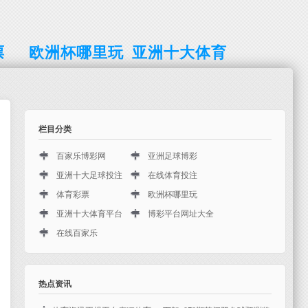
票
欧洲杯哪里玩
亚洲十大体育
平台
栏目分类
百家乐博彩网
亚洲足球博彩
亚洲十大足球投注
在线体育投注
体育彩票
欧洲杯哪里玩
亚洲十大体育平台
博彩平台网址大全
在线百家乐
热点资讯