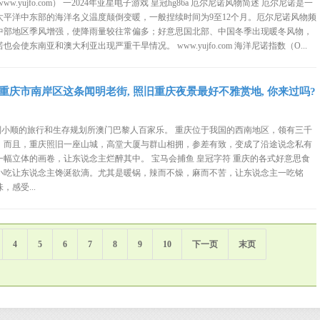
.yujfo.com） 一2024年亚星电子游戏 皇冠hg86a 厄尔尼诺风物简述 厄尔尼诺是一
平洋中东部的海洋名义温度颠倒变暖，一般捏续时间为9至12个月。厄尔尼诺风物频
中部地区季风增强，使降雨量较往常偏多；好意思国北部、中国冬季出现暖冬风物，
东南亚和澳大利亚出现严重干旱情况。 www.yujfo.com 海洋尼诺指数（O...
庆市南岸区这条闻明老街, 照旧重庆夜景最好不雅赏地, 你来过吗?
刘小顺的旅行和生存规划所澳门巴黎人百家乐。 重庆位于我国的西南地区，领有三千
。而且，重庆照旧一座山城，高堂大厦与群山相拥，参差有致，变成了沿途说念私有
幅立体的画卷，让东说念主烂醉其中。 宝马会捕鱼 皇冠字符 重庆的各式好意思食
小吃让东说念主馋涎欲滴。尤其是暖锅，辣而不燥，麻而不苦，让东说念主一吃铭
感受...
4
5
6
7
8
9
10
下一页
末页