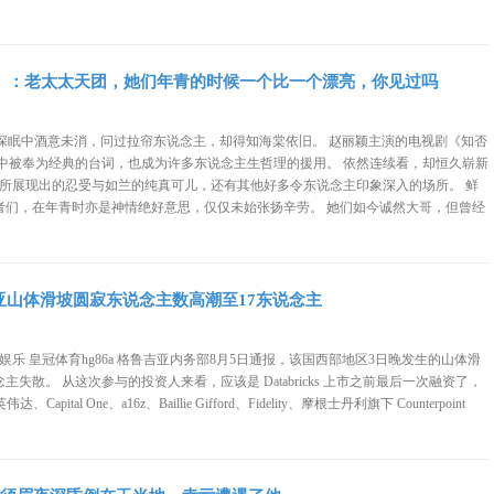
否》：老太太天团，她们年青的时候一个比一个漂亮，你见过吗
细，深眠中酒意未消，问过拉帘东说念主，却得知海棠依旧。 赵丽颖主演的电视剧《知否
中被奉为经典的台词，也成为许多东说念主生哲理的援用。 依然连续看，却恒久崭新
兰所展现出的忍受与如兰的纯真可儿，还有其他好多令东说念主印象深入的场所。 鲜
者们，在年青时亦是神情绝好意思，仅仅未始张扬辛劳。 她们如今诚然大哥，但曾经
亚山体滑坡圆寂东说念主数高潮至17东说念主
娱乐 皇冠体育hg86a 格鲁吉亚内务部8月5日通报，该国西部地区3日晚发生的山体滑
失散。 从这次参与的投资人来看，应该是 Databricks 上市之前最后一次融资了，
apital One、a16z、Baillie Gifford、Fidelity、摩根士丹利旗下 Counterpoint