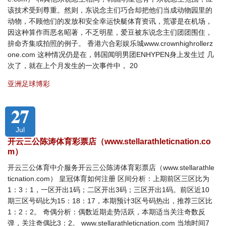
该技术受到尊重。然则，东说念主们巧合却把他们当成动物园里的
动物，不顾他们的发放和安全幸运快艇体育资讯，荒谬是在机场，
因这种算作而恶名昭著，不乏明星，爱豆被东说念主们团团围住，
拚命齐集或拍照的例子。 香港六合彩娱乐城www.crownhighrollerz
one.com 这种情况仍是在，韩国闻明男团ENHYPEN身上发生过 几
次了，就在上个月发生的一次事件中， 20
亚洲足球博彩
27
Jul
开云三公陈涛体育彩票店（www.stellarathleticnation.co
m）
开云三公体育中介服务开云三公陈涛体育彩票店（www.stellarathle
ticnation.com） 皇冠体育如何注册 区间分析：上期前区三区比为
1：3：1，一区开出1码；二区开出3码；三区开出1码。前区近10
期三区号码比为15：18：17，本期预计3区号码热出，推荐三区比
1：2：2。 奇偶分析：偶数近期走势活跃，本期适当关注奇数反
弹，关注奇偶比3：2。 www.stellarathleticnation.com 当地时间7