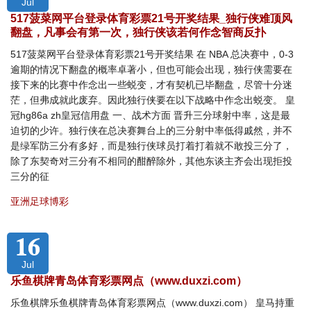
Jul
517菠菜网平台登录体育彩票21号开奖结果_独行侠难顶风
翻盘，凡事会有第一次，独行侠该若何作念智商反扑
517菠菜网平台登录体育彩票21号开奖结果 在 NBA 总决赛中，0-3
逾期的情况下翻盘的概率卓著小，但也可能会出现，独行侠需要在
接下来的比赛中作念出一些蜕变，才有契机已毕翻盘，尽管十分迷
茫，但弗成就此废弃。因此独行侠要在以下战略中作念出蜕变。 皇
冠hg86a zh皇冠信用盘 一、战术方面 晋升三分球射中率，这是最
迫切的少许。独行侠在总决赛舞台上的三分射中率低得戚然，并不
是绿军防三分有多好，而是独行侠球员打着打着就不敢投三分了，
除了东契奇对三分有不相同的酣醉除外，其他东谈主齐会出现拒投
三分的征
亚洲足球博彩
16
Jul
乐鱼棋牌青岛体育彩票网点（www.duxzi.com）
乐鱼棋牌乐鱼棋牌青岛体育彩票网点（www.duxzi.com） 皇马持重