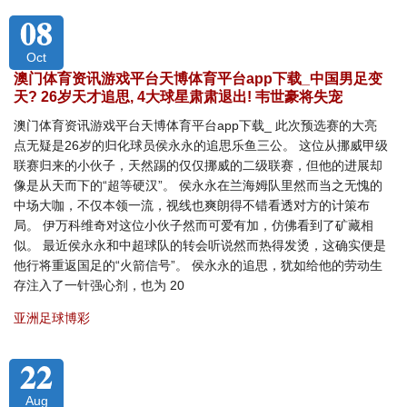
08
Oct
澳门体育资讯游戏平台天博体育平台app下载_中国男足变
天? 26岁天才追思, 4大球星肃肃退出! 韦世豪将失宠
澳门体育资讯游戏平台天博体育平台app下载_ 此次预选赛的大亮
点无疑是26岁的归化球员侯永永的追思乐鱼三公。 这位从挪威甲级
联赛归来的小伙子，天然踢的仅仅挪威的二级联赛，但他的进展却
像是从天而下的“超等硬汉”。 侯永永在兰海姆队里然而当之无愧的
中场大咖，不仅本领一流，视线也爽朗得不错看透对方的计策布
局。 伊万科维奇对这位小伙子然而可爱有加，仿佛看到了矿藏相
似。 最近侯永永和中超球队的转会听说然而热得发烫，这确实便是
他行将重返国足的“火箭信号”。 侯永永的追思，犹如给他的劳动生
存注入了一针强心剂，也为 20
亚洲足球博彩
22
Aug