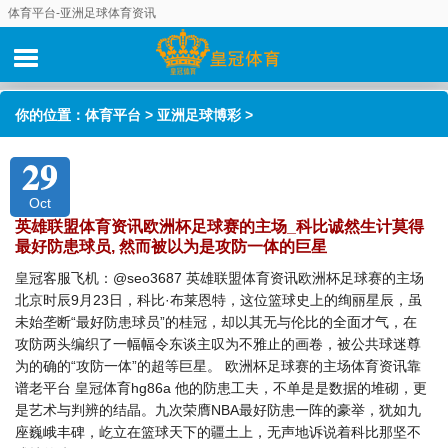
体育平台-亚洲足球体育资讯
你的位置：
体育平台
>
亚洲足球博彩
>
29
Oct
英雄联盟体育资讯欧洲杯足球赛的主场_科比诚然生计莫得
最好防患球员, 然而被以为是攻防一体的巨星
皇冠客服飞机：@seo3687 英雄联盟体育资讯欧洲杯足球赛的主场
北京时辰9月23日，科比·布莱恩特，这位篮球史上的绚丽星辰，虽
未始垄断“最好防患球员”的桂冠，却以其无与伦比的全面才气，在
攻防两头编织了一幅幅令东谈主叹为不雅止的画卷，被公共球迷尊
为的确的“攻防一体”的超等巨星。 欧洲杯足球赛的主场体育资讯靠
谱老平台 皇冠体育hg86a 他的防患工夫，不单是是数据的堆砌，更
是艺术与判辨的结晶。九次荣膺NBA最好防患一阵的豪举，犹如九
座巍峨丰碑，屹立在篮球天下的疆土上，无声地诉说着科比那坚不