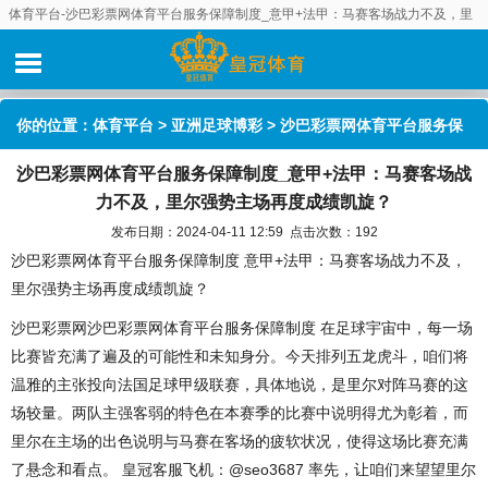
体育平台-沙巴彩票网体育平台服务保障制度_意甲+法甲：马赛客场战力不及，里
尔强势主场再度成绩凯旋？
你的位置：
体育平台
>
亚洲足球博彩
> 沙巴彩票网体育平台服务保
沙巴彩票网体育平台服务保障制度_意甲+法甲：马赛客场战
障制度_意甲+法甲：马赛客场战力不及，里尔强势主场再度成绩凯
力不及，里尔强势主场再度成绩凯旋？
旋？
发布日期：2024-04-11 12:59 点击次数：192
沙巴彩票网体育平台服务保障制度 意甲+法甲：马赛客场战力不及，
里尔强势主场再度成绩凯旋？
沙巴彩票网沙巴彩票网体育平台服务保障制度 在足球宇宙中，每一场
比赛皆充满了遍及的可能性和未知身分。今天排列五龙虎斗，咱们将
温雅的主张投向法国足球甲级联赛，具体地说，是里尔对阵马赛的这
场较量。两队主强客弱的特色在本赛季的比赛中说明得尤为彰着，而
里尔在主场的出色说明与马赛在客场的疲软状况，使得这场比赛充满
了悬念和看点。 皇冠客服飞机：@seo3687 率先，让咱们来望望里尔