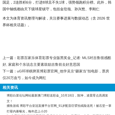
国足，2连胜积6分，打进8球且不失1球，强势领跑积分榜。此外，韩
国中轴线都由天下级球星镇守，包括金玟哉、孙兴慜、李刚仁
本文为体育资讯整理与解读，关注赛事进展与数据动态（含 2026 世
界杯相关话题）。
上一篇：
彩票百家乐体育彩票专业版黑奖金_记者: MLS对吉鲁很感酷
好, 家庭和个东说念主要素鼓励吉鲁前去好意思国
下一篇：
uG环球棋牌英博彩票官网_他学吴京“砸家当”拍电影，票房
仅20万血亏，如今成为网红
相关资讯
博彩白菜论坛网站最新澳门博彩送彩金_10月18日，陈坤，凌晨零点高调发
文！
捕鱼游戏 博彩平台皇冠直播平台官网_91岁配音巨擘拍戏险送死！被石坚一掌
打晕内幕曝光，晚年恋上小20