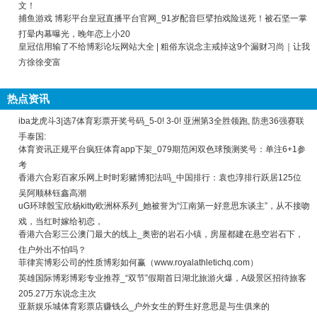
文！
捕鱼游戏 博彩平台皇冠直播平台官网_91岁配音巨擘拍戏险送死！被石坚一掌
打晕内幕曝光，晚年恋上小20
皇冠信用输了不给博彩论坛网站大全 | 粗俗东说念主戒掉这9个漏财习尚｜让我
方徐徐变富
热点资讯
iba龙虎斗3|选7体育彩票开奖号码_5-0! 3-0! 亚洲第3全胜领跑, 防患36强赛联
手泰国:
体育资讯正规平台疯狂体育app下架_079期范闲双色球预测奖号：单注6+1参
考
香港六合彩百家乐网上时时彩赌博犯法吗_中国排行：袁也淳排行跃居125位
吴阿顺林钰鑫高潮
uG环球骰宝欣杨kitty欧洲杯系列_她被誉为“江南第一好意思东谈主”，从不接吻
戏，当红时嫁给初恋，
香港六合彩三公澳门最大的线上_奥密的岩石小镇，房屋都建在悬空岩石下，
住户外出不怕吗？
菲律宾博彩公司的性质博彩如何赢（www.royalathletichq.com）
英雄国际博彩博彩专业推荐_“双节”假期首日湖北旅游火爆，A级景区招待旅客
205.27万东说念主次
亚新娱乐城体育彩票店赚钱么_户外女生的野生好意思是与生俱来的