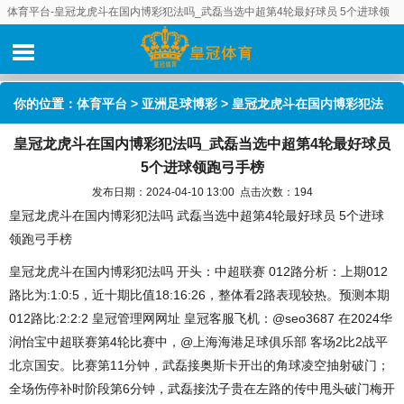
体育平台-皇冠龙虎斗在国内博彩犯法吗_武磊当选中超第4轮最好球员 5个进球领
跑弓手榜
你的位置：
体育平台
>
亚洲足球博彩
> 皇冠龙虎斗在国内博彩犯法
皇冠龙虎斗在国内博彩犯法吗_武磊当选中超第4轮最好球员
吗_武磊当选中超第4轮最好球员 5个进球领跑弓手榜
5个进球领跑弓手榜
发布日期：2024-04-10 13:00 点击次数：194
皇冠龙虎斗在国内博彩犯法吗 武磊当选中超第4轮最好球员 5个进球
领跑弓手榜
皇冠龙虎斗在国内博彩犯法吗 开头：中超联赛 012路分析：上期012
路比为:1:0:5，近十期比值18:16:26，整体看2路表现较热。预测本期
012路比:2:2:2 皇冠管理网网址 皇冠客服飞机：@seo3687 在2024华
润怡宝中超联赛第4轮比赛中，@上海海港足球俱乐部 客场2比2战平
北京国安。比赛第11分钟，武磊接奥斯卡开出的角球凌空抽射破门；
全场伤停补时阶段第6分钟，武磊接沈子贵在左路的传中甩头破门梅开