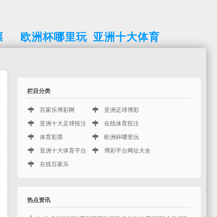
票
欧洲杯哪里玩
亚洲十大体育
平台
栏目分类
百家乐博彩网
亚洲足球博彩
亚洲十大足球投注
在线体育投注
体育彩票
欧洲杯哪里玩
亚洲十大体育平台
博彩平台网址大全
在线百家乐
热点资讯