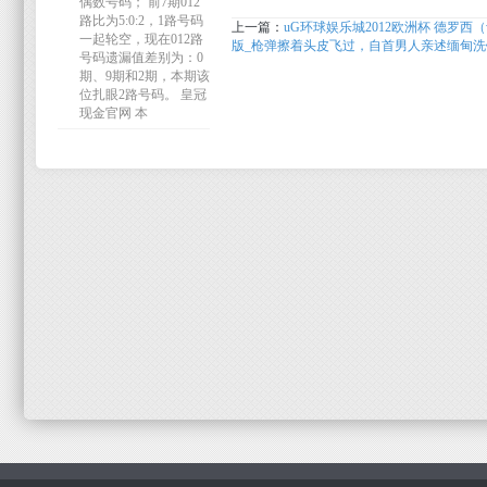
偶数号码； 前7期012
路比为5:0:2，1路号码
上一篇：
uG环球娱乐城2012欧洲杯 德罗西（www.k
一起轮空，现在012路
版_枪弹擦着头皮飞过，自首男人亲述缅甸
号码遗漏值差别为：0
期、9期和2期，本期该
位扎眼2路号码。 皇冠
现金官网 本