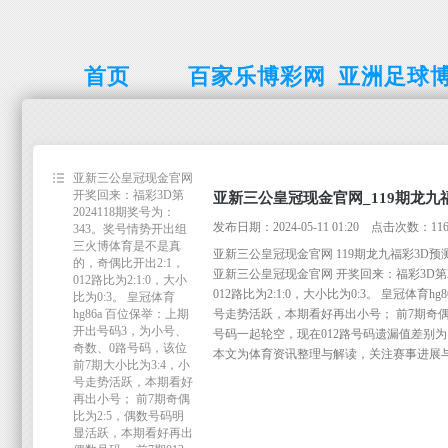
首页
百家乐博彩网
亚洲足球
博彩平台网址
在线百家乐
大全
亚新三公皇冠现金官网
开奖回来：福彩3D第
亚新三公皇冠现金官网_119期龙九
2024118期奖号为：
发布日期：2024-05-11 01:20 点击次数：11
343。奖号情势开出组
三火博体育是不是真
亚新三公皇冠现金官网 119期龙九福彩3D
的，奇偶比开出2:1，
亚新三公皇冠现金官网 开奖回来：福彩3D第2
012路比为2:1:0，大小
012路比为2:1:0，大小比为0:3。 皇冠体
比为0:3。 皇冠体育
hg86a 百位保举：上期
号走势活跃，本期看好再出小号； 前7期奇偶比
开出号码3，为小号、
号码一起轮空，现在012路号码遗漏值差别为
奇数、0路号码，该位
本文为体育资讯整理与解读，关注赛事进展与数
前7期大小比为3:4，小
号走势活跃，本期看好
再出小号； 前7期奇偶
比为2:5，偶数号码明
显活跃，本期看好再出