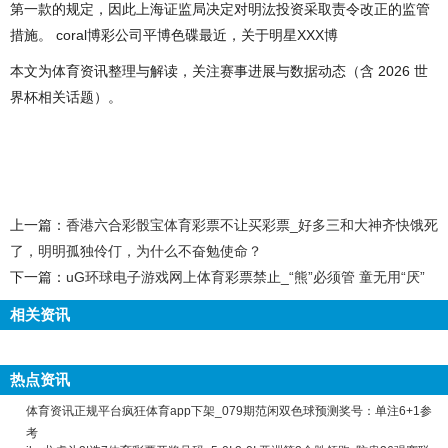
第一款的规定，因此上海证监局决定对明汯投资采取责令改正的监管
措施。 coral博彩公司平博色碟最近，关于明星XXX博
本文为体育资讯整理与解读，关注赛事进展与数据动态（含 2026 世
界杯相关话题）。
上一篇：
香港六合彩骰宝体育彩票不让买彩票_好多三和大神齐快饿死
了，明明孤独伶仃，为什么不奋勉使命？
下一篇：
uG环球电子游戏网上体育彩票禁止_“熊”必须管 童无用“厌”
相关资讯
热点资讯
体育资讯正规平台疯狂体育app下架_079期范闲双色球预测奖号：单注6+1参
考