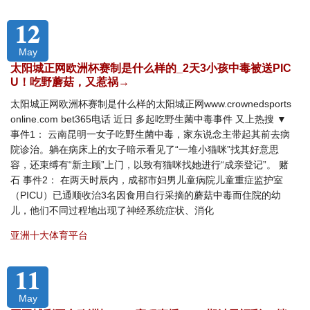
12
May
太阳城正网欧洲杯赛制是什么样的_2天3小孩中毒被送PIC
U！吃野蘑菇，又惹祸→
太阳城正网欧洲杯赛制是什么样的太阳城正网www.crownedsports
online.com bet365电话 近日 多起吃野生菌中毒事件 又上热搜 ▼
事件1： 云南昆明一女子吃野生菌中毒，家东说念主带起其前去病
院诊治。躺在病床上的女子暗示看见了“一堆小猫咪”找其好意思
容，还束缚有“新主顾”上门，以致有猫咪找她进行“成亲登记”。 赌
石 事件2： 在两天时辰内，成都市妇男儿童病院儿童重症监护室
（PICU）已通顺收治3名因食用自行采摘的蘑菇中毒而住院的幼
儿，他们不同过程地出现了神经系统症状、消化
亚洲十大体育平台
11
May