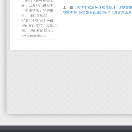
「若何正确使用登山
杖」以及登山进程中
上一篇：
火博丰欧洲杯球衣葡萄牙 | 19岁
「使用护膝」的进击
岁欧洲杯_范曾娇妻正面照曝光！邀客东谈
性。 澳门皇冠网
PART.01 登山杖 一般
登山杖由腕带、杖体组
成。 登山杖的持捏：
www.majesticspo