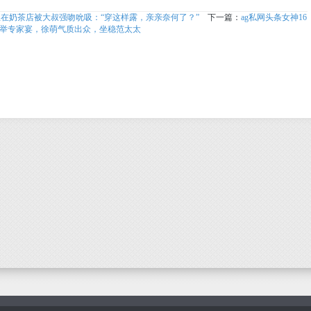
女生在奶茶店被大叔强吻吮吸：“穿这样露，亲亲奈何了？”
下一篇：
ag私网头条女神16
主举专家宴，徐萌气质出众，坐稳范太太