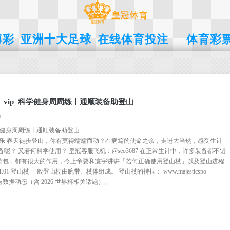
博彩
亚洲十大足球
在线体育投注
体育彩
投注
。vip_科学健身周周练丨通顺装备助登山
0
科学健身周周练丨通顺装备助登山
 ag娱乐 春天徒步登山，你有莫得蠕蠕而动？在病笃的使命之余，走进大当然，感受生计
呢？ 又若何科学使用？ 皇冠客服飞机：@seo3687 在正常生计中，许多装备都不错
背包，都有很大的作用，今上帝要和寰宇讲讲「若何正确使用登山杖」以及登山进程
1 登山杖 一般登山杖由腕带、杖体组成。 登山杖的持捏： www.majesticspo
据动态（含 2026 世界杯相关话题）。