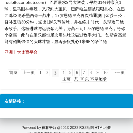
roulettezonehub.com） 巴西最水9号大逆袭，平均31分钟轰入1
球，皇马眼神毒辣，又挖到大宝贝，巴萨哈兰德被狠狠扎心。在巴
西3比2绝杀墨西哥一战中，17岁恩德里克再次精通澳门金沙三公，
替补登场30分钟，送出1脚关节传球，并在终末时代，头球攻门绝
杀敌手。这粒进球与运说念无关，身高不到1.75的恩德里克，号称
小空霸，此前在俱乐部也屡次用头球攻破过敌手大门。 如斯身高就
能有如斯强悍的头球才智，显著会很扎心1米95的哈兰德
亚洲十大体育平台
首页
上一页
1
2
4
5
6
7
8
9
10
下一页
3
共
10
页
93
条记录
末页
友情链接：
Powered by
体育平台
@2013-2022
RSS地图
HTML地图