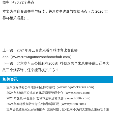
益率下行0.72个基点
本文为体育资讯整理与解读，关注赛事进展与数据动态（含 2026 世
界杯相关话题）。
上一篇：
2024年开云百家乐看个球体育比赛直播
app（www.crowngamezonehomehub.com）
下一篇：
北京赛车三公博彩存200送_扑朔迷离？朱总主播说出辽粤大
战三个烟雾弹，辽宁能否横扫广东？
相关资讯
宝岛国际博彩公司维多利亚博彩游戏（www.kingofpokersite.com）
2024年6868三公北京市体育彩票管理中心（www.zaxwu.com）
2024年菠菜 平台漏洞 套利本届欧洲杯预测（www.hg86x.com）
2024年幸运快艇骰宝怎么判断博彩正规（www.yobna.com）
宝马会色碟皇冠app垃圾邮件_荒芜时期，这4位司令为何无东说念主敢动？主