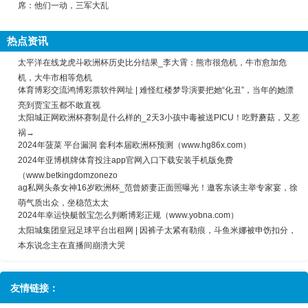
席：他们一动，三军大乱
热点资讯
太平洋在线龙虎斗欧洲杯历史比分结果_李大霄：熊市很危机，牛市愈加危
机，大牛市相等危机
体育博彩交流鸿博彩票软件网址 | 难怪红楼梦导演要把她“化丑”，当年的她漂
亮到贾宝玉都不敢直视
太阳城正网欧洲杯赛制是什么样的_2天3小孩中毒被送PICU！吃野蘑菇，又惹
祸→
2024年菠菜 平台漏洞 套利本届欧洲杯预测（www.hg86x.com）
2024年亚博棋牌体育投注app官网入口下载安装手机版免费
（www.betkingdomzonezo
ag私网头条女神16岁欧洲杯_范曾娇妻正面照曝光！邀客东谈主举专家宴，徐
萌气质出众，坐稳范太太
2024年幸运快艇骰宝怎么判断博彩正规（www.yobna.com）
太阳城集团皇冠足球平台出租网 | 因裤子太紧有勒痕，斗鱼米娜被申饬扣分，
本东说念主在直播间崩溃大哭
友情链接：