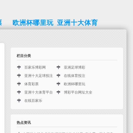
票
欧洲杯哪里玩
亚洲十大体育
平台
栏目分类
百家乐博彩网
亚洲足球博彩
亚洲十大足球投注
在线体育投注
体育彩票
欧洲杯哪里玩
亚洲十大体育平台
博彩平台网址大全
在线百家乐
热点资讯