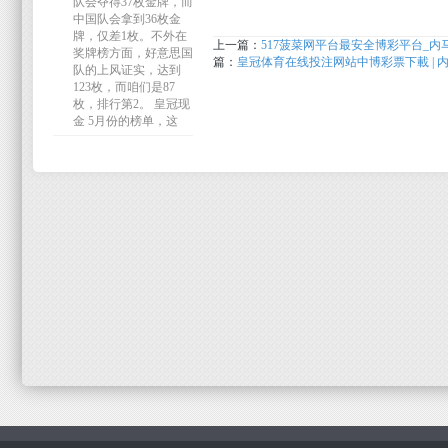
队会夺得37枚金牌，而
中国队会拿到36枚金
牌，仅差1枚。不外在
上一篇：
517菠菜网平台最安全博彩平台_
奖牌榜方面，好意思国
篇：
皇冠体育在线投注网站中博彩票下載 | 
队的上风证实，达到
123枚，而咱们是87
枚，排行第2。 皇冠现
金 5月份的榜单，这