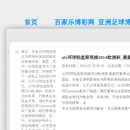
首页
百家乐博彩网
亚洲足球
博彩平台网址
在线百家乐
大全
最近，许多足球明星都
在为即将到来的国际友
uG环球轮盘斯塔姆2014欧洲杯_
谊赛做准备。据悉，其
发布日期：2024-07-18 00:59 点击次数：15
中一位明星甚至为了保
持最佳状态，特地租下
uG环球轮盘斯塔姆2014欧洲杯 最新巴黎奥
了一座私人岛屿进行特
最近，许多足球明星都在为即将到来的国际
训，让不少球迷羡慕不
屿进行特训，让不少球迷羡慕不已。uG环球轮
已。uG环球轮盘斯塔
姆2014欧洲杯_ 还差30
司Gracenote发布了最新一期巴黎奥运
天的本事，巴黎奥运会
国队会拿到36枚金牌，仅差1枚。不外在奖牌
就会开幕，海外有名体
月份的榜单，这
育数据公司Gracenote发
本文为体育资讯整理与解读，关注赛事进展与数
布了最新一期巴黎奥运
会奖牌榜的瞻望。其
中，在金牌的争夺上，
该机构瞻望，好意思国