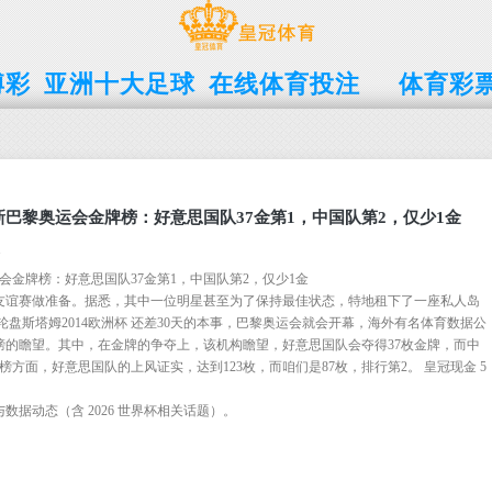
博彩
亚洲十大足球
在线体育投注
体育彩
投注
最新巴黎奥运会金牌榜：好意思国队37金第1，中国队第2，仅少1金
1
运会金牌榜：好意思国队37金第1，中国队第2，仅少1金
友谊赛做准备。据悉，其中一位明星甚至为了保持最佳状态，特地租下了一座私人岛
盘斯塔姆2014欧洲杯 还差30天的本事，巴黎奥运会就会开幕，海外有名体育数据公
会奖牌榜的瞻望。其中，在金牌的争夺上，该机构瞻望，好意思国队会夺得37枚金牌，而中
榜方面，好意思国队的上风证实，达到123枚，而咱们是87枚，排行第2。 皇冠现金 5
据动态（含 2026 世界杯相关话题）。