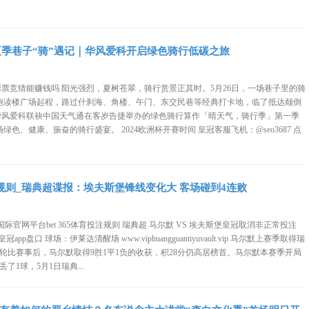
夏季巷子“骑”遇记｜华风爱科开启绿色骑行低碳之旅
彩票竞猜能赚钱吗 阳光强烈，夏树苍翠，骑行赏景正其时。5月26日，一场巷子里的骑
饱读楼广场起程，路过什刹海、角楼、午门、东交民巷等经典打卡地，临了抵达颠倒
由华风爱科联袂中国天气通在客岁告捷举办的绿色骑行算作「晴天气，骑行季」第一季
、健康、振奋的骑行盛宴。 2024欧洲杯开赛时间 皇冠客服飞机：@seo3687 点
投注规则_瑞典超谍报：埃夫斯堡锋线变化大 客场碰到4连败
国际官网平台bet 365体育投注规则 瑞典超 马尔默 VS 埃夫斯堡皇冠取消非正常投注
0 皇冠app盘口 球场：伊莱达清醒场 www.viphuangguantiyuvault.vip 马尔默上赛季取得瑞
1轮比赛事后，马尔默取得9胜1平1负的收获，积28分仍高居榜首。马尔默本赛季开局
1球，5月1日瑞典...