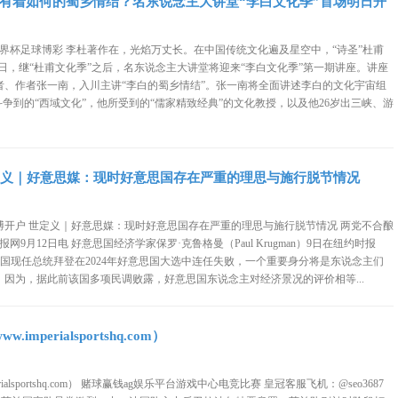
白有着如何的蜀乡情结？名东说念主大讲堂“李白文化季”首场明日开
世界杯足球博彩 李杜著作在，光焰万丈长。在中国传统文化遍及星空中，“诗圣”杜甫
2日，继“杜甫文化季”之后，名东说念主大讲堂将迎来“李白文化季”第一期讲座。讲座
者、作者张一南，入川主讲“李白的蜀乡情结”。张一南将全面讲述李白的文化宇宙组
争到的“西域文化”，他所受到的“儒家精致经典”的文化教授，以及他26岁出三峡、游
世定义｜好意思媒：现时好意思国存在严重的理思与施行脱节情况
 欧博开户 世定义｜好意思媒：现时好意思国存在严重的理思与施行脱节情况 两党不合酿
网9月12日电 好意思国经济学家保罗·克鲁格曼（Paul Krugman）9日在纽约时报
，要是好意思国现任总统拜登在2024年好意思国大选中连任失败，一个重要身分将是东说念主们
因为，据此前该国多项民调败露，好意思国东说念主对经济景况的评价相等...
perialsportshq.com）
alsportshq.com） 赌球赢钱ag娱乐平台游戏中心电竞比赛 皇冠客服飞机：@seo3687