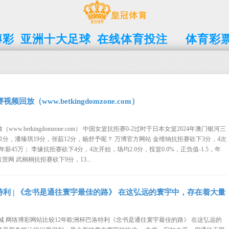
博彩
亚洲十大足球
在线体育投注
体育彩
投注
放（www.betkingdomzone.com）
w.betkingdomzone.com） 中国女篮抗拒赛0-2过时于日本女篮2024年澳门银河三
分，潘臻琪19分，张茹12分，杨舒予呢？ 万博官方网站 金维纳抗拒赛砍下3分，4次
，年薪45万； 李缘抗拒赛砍下4分，4次开始，场均2.0分，投篮0.0%，正负值-1.5，年
直营网 武桐桐抗拒赛砍下9分，13...
利 | 《念书是通往寰宇最佳的路》 在这弘远的寰宇中，存在着大量
城 网络博彩网站比较12年欧洲杯巴洛特利《念书是通往寰宇最佳的路》 在这弘远的