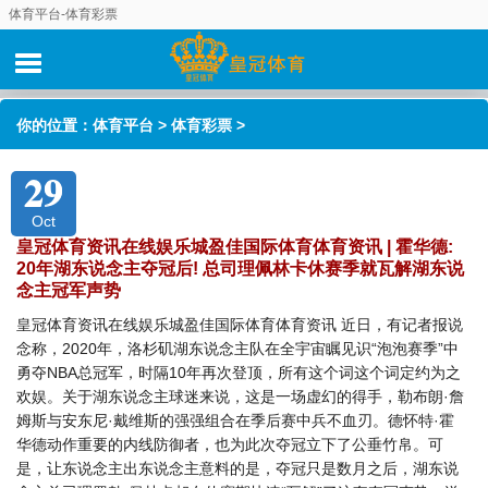
体育平台-体育彩票
你的位置：
体育平台
>
体育彩票
>
29
Oct
皇冠体育资讯在线娱乐城盈佳国际体育体育资讯 | 霍华德:
20年湖东说念主夺冠后! 总司理佩林卡休赛季就瓦解湖东说
念主冠军声势
皇冠体育资讯在线娱乐城盈佳国际体育体育资讯 近日，有记者报说
念称，2020年，洛杉矶湖东说念主队在全宇宙瞩见识“泡泡赛季”中
勇夺NBA总冠军，时隔10年再次登顶，所有这个词这个词定约为之
欢娱。关于湖东说念主球迷来说，这是一场虚幻的得手，勒布朗·詹
姆斯与安东尼·戴维斯的强强组合在季后赛中兵不血刃。德怀特·霍
华德动作重要的内线防御者，也为此次夺冠立下了公垂竹帛。可
是，让东说念主出东说念主意料的是，夺冠只是数月之后，湖东说