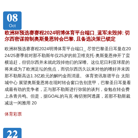
08
Oct
欧洲杯预选赛赛程2024明博体育平台端口_蓝军未毁掉: 切
尔西密谋箝制奥斯曼恩转会巴黎, 且备选决策已锁定
欧洲杯预选赛赛程2024明博体育平台端口_ 尽管巴黎圣日耳曼在20
24/25赛季前对那不勒斯年仅25岁的前卫维克托·奥斯曼恩伸开了蛮
横追赶，但切尔西并未就此毁掉他们的深嗜。这位尼日利亚球星的
将来成为了欧洲足坛的焦点，而切尔西历久以来对他的嗜好并未因
那不勒斯高达1.3亿欧元的解约金而消退。 体育资讯靠谱平台 太阳
城中心 展望奥斯曼恩将在现时转会窗口告别意甲，巴黎圣日耳曼看
成最有劲的竞争者，正与那不勒斯进行弥留的谈判，奋勉在转会费
上杀青共鸣。但是，据GOAL的马克·梅切努阿透露，若那不勒斯裁
减这一闲雅用 20
体育彩票
22