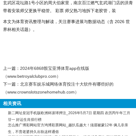
玄武区花坛路1号小区的周大伯家里，南京百江燃气玄武湖门店的洪青
带着安装师父更换平稳管。 彩票 师父熟习地拆下老胶管，装
本文为体育资讯整理与解读，关注赛事进展与数据动态（含 2026 世
界杯相关话题）。
上一篇：
2024年6868骰宝亚博体育app在线版
（www.betroyalclubpro.com）
下一篇：
北京赛车娱乐城网络体育投注十大软件有哪些好的
（www.crownslotszonehomehub.com）
相关资讯
新二网址皇冠手机版欧洲杯滚球押注_2026年5月7日 星期四 农历丙午年三月
廿一 好运生肖排行榜
怎么推广博彩网站官方鸿博彩票网站_越扒瓜越大！须眉被蒙12年 俩儿非亲
生，不啻老婆持久出轨这样通俗