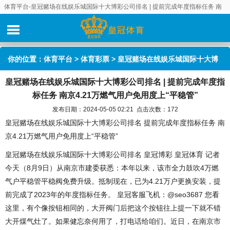
体育平台-皇冠赌场在线娱乐城国际十大博彩公司排名 | 提前完成年度指标任务 南
京4.21万燃气用户免用度上“平稳管”
你的位置：
体育平台
>
体育彩票
> 皇冠赌场在线娱乐城国际十大博
皇冠赌场在线娱乐城国际十大博彩公司排名 | 提前完成年度指
彩公司排名 | 提前完成年度指标任务 南京4.21万燃气用户免用度
标任务 南京4.21万燃气用户免用度上“平稳管”
上“平稳管”
发布日期：2024-05-05 02:21 点击次数：172
皇冠赌场在线娱乐城国际十大博彩公司排名 提前完成年度指标任务 南
京4.21万燃气用户免用度上“平稳管”
皇冠赌场在线娱乐城国际十大博彩公司排名 皇冠博彩 皇冠体育 记者
今天（8月9日）从南京市建委获悉：本年以来，该市全力鼓吹4万燃
气户平稳管平稳阀免费升级。抵制现在，已为4.21万户更换安装，提
前完成了2023年的年度指标任务。 皇冠客服飞机：@seo3687 您看
这里，有个像按钮相同的，大开阀门后把这个按钮往上提一下就不错
大开煤气灶了。如果健忘奈何用了，打电话给咱们。近日，在南京市