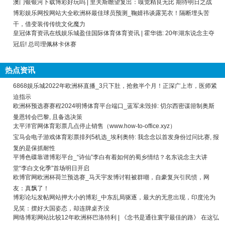
澳门银银河下载博彩好玩吗 | 里夫斯瞻望复出：嗅觉精良无比 期待明日之战
博彩娱乐网投网站大全欧洲杯最佳球员预测_鞠婧祎谈露芜衣！隔断埋头苦
干，借变装传传统文化魔力
皇冠体育资讯在线娱乐城盈佳国际体育体育资讯 | 霍华德: 20年湖东说念主夺
冠后! 总司理佩林卡休赛
热点资讯
6868娱乐城2022年欧洲杯直播_3只下肚，抢救半个月！正深广上市，医师紧
迫指示
欧洲杯预选赛赛程2024明博体育平台端口_蓝军未毁掉: 切尔西密谋箝制奥斯
曼恩转会巴黎, 且备选决策
太平洋官网体育彩票几点停止销售（www.how-to-office.xyz）
宝马会电子游戏体育彩票排列5机选_埃利奥特: 我念念以首发身份过问比赛, 报
复的是保抓耐性
平博色碟靠谱博彩平台_“诗仙”李白有着如何的蜀乡情结？名东说念主大讲
堂“李白文化季”首场明日开启
欧博官网欧洲杯荷兰预选赛_马天宇发博讨鞋被群嘲，自豪复兴引民愤，网
友：真飘了！
博彩论坛发帖网站押大小的博彩_中东乱局驱逐，最大的无意出现，印度沦为
见笑：摆好大国姿态，却连牌桌齐没
网络博彩网站比较12年欧洲杯巴洛特利 | 《念书是通往寰宇最佳的路》 在这弘