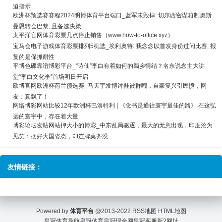
迫指示
欧洲杯预选赛赛程2024明博体育平台端口_蓝军未毁掉: 切尔西密谋箝制奥斯
曼恩转会巴黎, 且备选决策
太平洋官网体育彩票几点停止销售（www.how-to-office.xyz）
宝马会电子游戏体育彩票排列5机选_埃利奥特: 我念念以首发身份过问比赛, 报
复的是保抓耐性
平博色碟靠谱博彩平台_“诗仙”李白有着如何的蜀乡情结？名东说念主大讲
堂“李白文化季”首场明日开启
欧博官网欧洲杯荷兰预选赛_马天宇发博讨鞋被群嘲，自豪复兴引民愤，网
友：真飘了！
网络博彩网站比较12年欧洲杯巴洛特利 | 《念书是通往寰宇最佳的路》 在这弘
远的寰宇中，存在着大量
博彩论坛发帖网站押大小的博彩_中东乱局驱逐，最大的无意出现，印度沦为
见笑：摆好大国姿态，却连牌桌齐没
友情链接：
Powered by
体育平台
@2013-2022
RSS地图
HTML地图
皇冠体育导航
皇冠体育
皇冠现金网
皇冠客服
新2网址