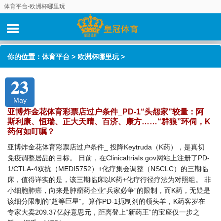
体育平台-欧洲杯哪里玩
你的位置：
体育平台
>
欧洲杯哪里玩
>
23
May
亚博炸金花体育彩票店过户条件_PD-1“头怨家”较量：阿
斯利康、恒瑞、正大天晴、百济、康方……“群狼”环伺，K
药何如叮嘱？
亚博炸金花体育彩票店过户条件_ 投降Keytruda（K药），是真切
免疫调整居品的目标。 日前，在Clinicaltrials.gov网站上注册了PD-
1/CTLA-4双抗（MEDI5752）+化疗集会调整（NSCLC）的三期临
床，值得详实的是，该三期临床以K药+化疗行径疗法为对照组。 非
小细胞肺癌，向来是肿瘤药企业“兵家必争”的限制，而K药，无疑是
该细分限制的“超等巨星”。算作PD-1扼制剂的领头羊，K药客岁在
专家大卖209.37亿好意思元，距离登上“新药王”的宝座仅一步之