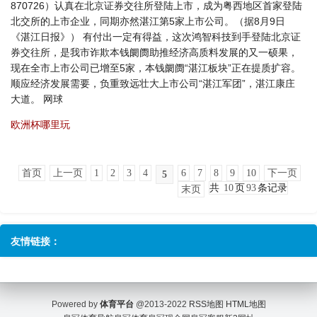
870726）认真在北京证券交往所登陆上市，成为粤西地区首家登陆
北交所的上市企业，同期亦然湛江第5家上市公司。（据8月9日
《湛江日报》） 有付出一定有得益，这次鸿智科技到手登陆北京证
券交往所，是我市诈欺本钱阛阓助推经济高质料发展的又一硕果，
现在全市上市公司已增至5家，本钱阛阓“湛江板块”正在提质扩容。
顺应经济发展需要，负重致远壮大上市公司“湛江军团”，湛江康庄
大道。 网球
欧洲杯哪里玩
首页
上一页
1
2
3
4
6
7
8
9
10
下一页
5
共
10
页
93
条记录
末页
友情链接：
Powered by
体育平台
@2013-2022
RSS地图
HTML地图