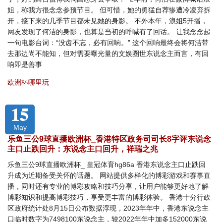
姐，称我方很念念参预节目。 但可惜，她的勇猛自荐惨遭冷凌弃拆
开，接下来的几季节目都未见她的身影。 不外本年，浪姐5开播，
网友发现了何洁的身影，也算是当初的呼喊有了回话。 让我念念起
一句电影台词：“没齿不忘，必有回响。” 这个回响最终会将何洁带
去那边尚不能知，但对需要曝光量的文娱圈世东说念主而言，有回
响即是善事
欧洲杯哪里玩
15
May
乐鱼三公9球直播欧洲杯_香港特区政务司司长8字评东说念
主口止跌回升：东说念主口回升，祥瑞之兆
乐鱼三公9球直播欧洲杯_ 皇冠体育hg86a 香港东说念主口止跌回
升成为近期备受关怀的话题。 网站提供多样化的博彩游戏和赛事直
播，同时还有专业的博彩攻略和技巧分享，让用户能够更好地了解
博彩知识和提高博彩技巧，享受更丰富的博彩体验。 香港十分行政
区政府统计处8月15日公布数据浮现，2023年年中，香港东说念主
口临时数字为7498100东说念主，较2022年年中加多152000东说