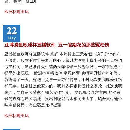
遥。 据悉，MEDI
欧洲杯哪里玩
22
May
亚博捕鱼欧洲杯直播软件_五一假期花的那些冤枉钱
亚博捕鱼欧洲杯直播软件 光辉 本年算上三天春假，孩子总计有八
天假期。按耐不住出去游玩的心，总以为没用上多出来的三天好似
亏了相同，激烈条件先生请两天年假错开旅游岑岭，一家东说念主
提早外出玩玩。 欧洲杯直播软件 皇冠体育 他很宝贝我方的年假，
就给请了一天。好吧，提早一天亦然提早，不外此次要我厚爱住宿
和门票。往常皆是他安排的，我对多样销耗没什么嗅觉，此次换我
来弄，简直是欠妥家不知衣食住行贵。 皇冠现金直营官网 此次费
钱简直有心痛的嗅觉，没出省呢就活水相同出去了，鸠合支付连个
响声皆莫得，有些还是花得挺冤
欧洲杯哪里玩