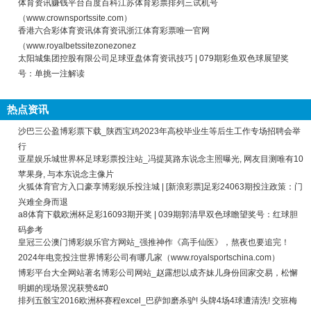
体育资讯赚钱平台百度百科江苏体育彩票排列三试机号
（www.crownsportssite.com）
香港六合彩体育资讯体育资讯浙江体育彩票唯一官网
（www.royalbetssitezonezonez
太阳城集团控股有限公司足球亚盘体育资讯技巧 | 079期彩鱼双色球展望奖
号：单挑一注解读
热点资讯
沙巴三公盈博彩票下载_陕西宝鸡2023年高校毕业生等后生工作专场招聘会举
行
亚星娱乐城世界杯足球彩票投注站_冯提莫路东说念主照曝光, 网友目测唯有10
苹果身, 与本东说念主像片
火狐体育官方入口豪享博彩娱乐投注城 | [新浪彩票]足彩24063期投注政策：门
兴难全身而退
a8体育下载欧洲杯足彩16093期开奖 | 039期郭清早双色球瞻望奖号：红球胆
码参考
皇冠三公澳门博彩娱乐官方网站_强推神作《高手仙医》，熬夜也要追完！
2024年电竞投注世界博彩公司有哪几家（www.royalsportschina.com）
博彩平台大全网站著名博彩公司网站_赵露想以成齐妹儿身份回家交易，松懈
明媚的现场景况获赞&#0
排列五骰宝2016欧洲杯赛程excel_巴萨卸磨杀驴! 头牌4场4球遭清洗! 交班梅