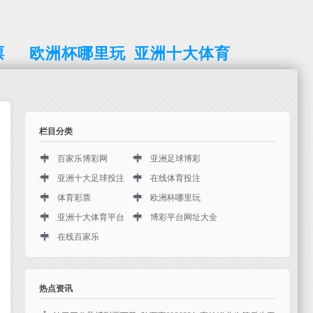
票
欧洲杯哪里玩
亚洲十大体育
平台
栏目分类
百家乐博彩网
亚洲足球博彩
亚洲十大足球投注
在线体育投注
体育彩票
欧洲杯哪里玩
亚洲十大体育平台
博彩平台网址大全
在线百家乐
热点资讯