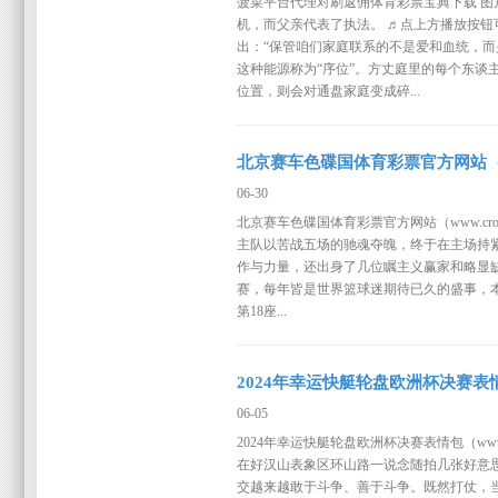
菠菜平台代理对刷返佣体育彩票宝典下载 图片皇冠
机，而父亲代表了执法。 ♬点上方播放按钮可
出：“保管咱们家庭联系的不是爱和血统，
这种能源称为“序位”。方丈庭里的每个东
位置，则会对通盘家庭变成碎...
北京赛车色碟国体育彩票官方网站（www.cr
06-30
北京赛车色碟国体育彩票官方网站（www.crown
主队以苦战五场的驰魂夺魄，终于在主场持
作与力量，还出身了几位瞩主义赢家和略显缺
赛，每年皆是世界篮球迷期待已久的盛事，本
第18座...
2024年幸运快艇轮盘欧洲杯决赛表情包（
06-05
2024年幸运快艇轮盘欧洲杯决赛表情包（www
在好汉山表象区环山路一说念随拍几张好意思
交越来越敢于斗争、善于斗争。既然打仗，