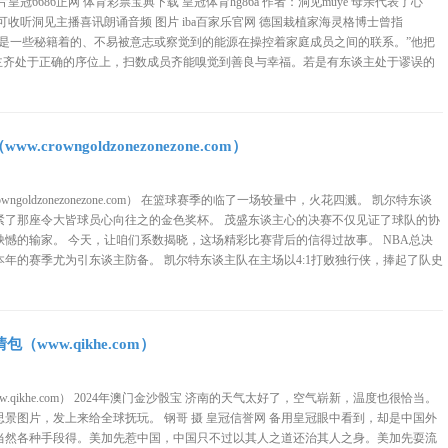
6686正网 体育彩票宝典下载 皇冠体育hg86a 作者：洞见muye 母亲代表了心
收听洞见主播喜讯朗诵音频 图片 iba百家乐官网 德国栽植家海灵格博士曾指
而是一些秘籍着的、不易被意志或察觉到的能源在操控着家庭成员之间的联系。”他把
谈主齐处于正确的序位上，扫数成员齐能嗅觉到善良与幸福。若是有东谈主处于谬误的
owngoldzonezonezone.com）
goldzonezonezone.com） 在篮球赛季的临了一场较量中，火花四溅。 凯尔特东谈
紧了那座令大皆球员心向往之的金色奖杯。 茂盛东谈主心的决赛不仅见证了球队的协
憾的输家。 今天，让咱们系数揭晓，这场精彩比赛背后的信得过故事。 NBA总决
年的赛季尤为引东谈主防备。 凯尔特东谈主队在主场以4:1打败独行侠，捧起了队史
www.qikhe.com）
.qikhe.com） 2024年澳门金沙骰宝 济南的天气太好了，空气崭新，温度也很恰当。
景图片，发上来给全球抚玩。 钢哥 摄 皇冠信誉网 备用皇冠眼中看到，却是中国外
当然各种手段得。美加先惹中国，中国只不过以其人之道还治其人之身。美加先耍流