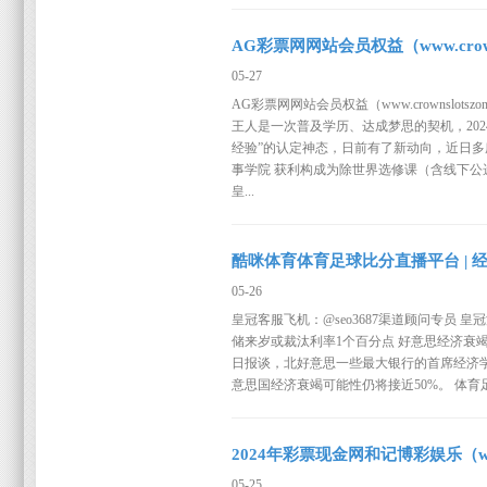
AG彩票网网站会员权益（www.crownsl
05-27
AG彩票网网站会员权益（www.crownslot
王人是一次普及学历、达成梦思的契机，20
经验”的认定神态，日前有了新动向，近日多
事学院 获利构成为除世界选修课（含线下公
皇...
酷咪体育体育足球比分直播平台 | 
竭可能性仍接近50%
05-26
皇冠客服飞机：@seo3687渠道顾问专员 
储来岁或裁汰利率1个百分点 好意思经济衰竭可能
日报谈，北好意思一些最大银行的首席经济学
意思国经济衰竭可能性仍将接近50%。 体育
2024年彩票现金网和记博彩娱乐（www.
05-25