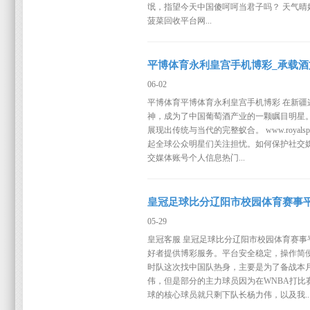
氓，指望今天中国傻呵呵当君子吗？ 天气晴
菠菜回收平台网...
平博体育永利皇宫手机博彩_承载
06-02
平博体育平博体育永利皇宫手机博彩 在新
神，成为了中国葡萄酒产业的一颗瞩目明星
展现出传统与当代的完整蚁合。 www.royal
起全球公众明星们关注担忧。如何保护社交
交媒体账号个人信息热门...
皇冠足球比分辽阳市校园体育赛事平台
05-29
皇冠客服 皇冠足球比分辽阳市校园体育赛事
好者提供博彩服务。平台安全稳定，操作简便
时队这次找中国队热身，主要是为了备战本
伟，但是部分的主力球员因为在WNBA打
球的核心球员就只剩下队长杨力伟，以及我..