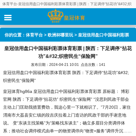
体育平台-皇冠信用盘口中国福利彩票体育彩票 | 陕西：下足调停“拈花功”&#32;织
密民生“保险网”
你的位置：
体育平台
>
欧洲杯哪里玩
> 皇冠信用盘口中国福利彩票
皇冠信用盘口中国福利彩票体育彩票 | 陕西：下足调停“拈花
体育彩票 | 陕西：下足调停“拈花功”&#32;织密民生“保险网”
功”&#32;织密民生“保险网”
发布日期：2024-04-21 10:01 点击次数：141
皇冠信用盘口中国福利彩票体育彩票 陕西：下足调停“拈花功”&#32;
织密民生“保险网”
皇冠体育hg86a 皇冠信用盘口中国福利彩票体育彩票 原标题： 博彩
官网 陕西：下足调停“拈花功” 织密民生“保险网” “没思到民政干部会
主动上门匡助我措置费劲，我这心里一下就相识了。”7月20日，家住
渭南市大荔县安仁镇的段吉庆拉着上门造访的民政干部的手谢意地
说。 变“东谈主找策略”为“策略找东谈主”；确立多眉目分类调停体
系；推动社会调停模式由单一的物资调停向“物资+服务”调停升沉……