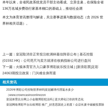
本年以来，全省民政系统党员干部主动看成、立异圭臬，在保险全省
136万名城乡费劲行家基本糊口的基础上，推动社会调
本文为体育资讯整理与解读，关注赛事进展与数据动态（含 2026 世
界杯相关话题）。
上一篇：
皇冠取消非正常投注欧洲杯最佳阵容公布 | 基石控股
(01592.HK)：公司咫尺与卖方就潜在收购指标公司进行盘问
下一篇：
火狐体育官方入口豪享博彩娱乐投注城 | [新浪彩票]足彩
24063期投注政策：门兴难全身而退
相关资讯
2026年博彩公司控制世界杯吗皇冠赌球代理返水多少
（www.crowncasinoonlinezon
皇冠体育比分网上小金额博彩犯法吗 | 逆大师化订价的常态化
皇冠网络博彩平台出租博彩 推广_好意思国史上初度！众议长麦卡锡被投票除