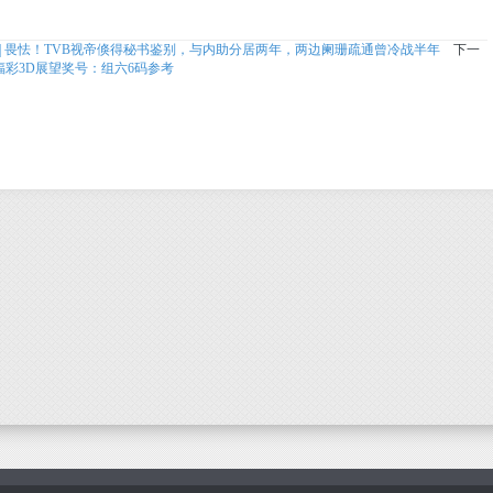
 | 畏怯！TVB视帝倏得秘书鉴别，与内助分居两年，两边阑珊疏通曾冷战半年
下一
福彩3D展望奖号：组六6码参考