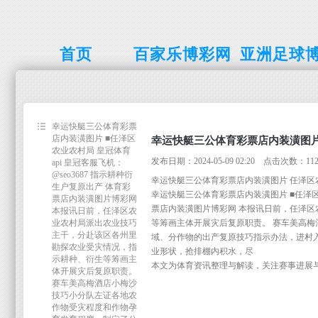
首页
百家乐博彩网
亚洲足球
博彩平台网址
在线百家乐
大全
幸运快艇三公体育彩票
店内装潢图片 ■任泽区
幸运快艇三公体育彩票店内装潢图
农业农村局 皇冠体育
发布日期：2024-05-09 02:20 点击次数：11
api 皇冠客服飞机：
@seo3687 指示耕种衍
幸运快艇三公体育彩票店内装潢图片 任泽区
生户复原出产 体育彩
幸运快艇三公体育彩票店内装潢图片 ■任泽区农业
票店内装潢图片博彩网
票店内装潢图片博彩网 本报讯日前，任泽
本报讯日前，任泽区农
业农村局派出农业技巧
等筹画主体开展灾后复原职责。 赛车美高梅
主干，分赴该区各州里
域、分作物的出产复原技巧指示办法，进村
勘探农业受灾情况，指
业形状，抢排棚内积水，尽
示耕种、衍生等筹画主
本文为体育资讯整理与解读，关注赛事进展与数
体开展灾后复原职责。
赛车美高梅酒店小梅沙
技巧小分队左证各地农
作物受灾程度和作物孕