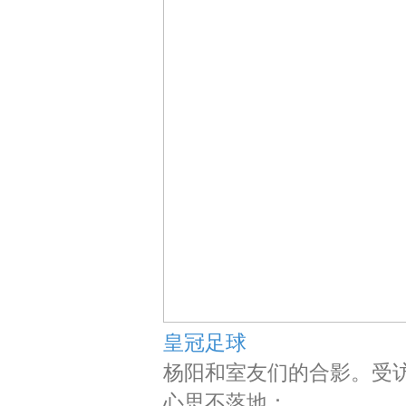
皇冠足球
杨阳和室友们的合影。受
心思不落地：