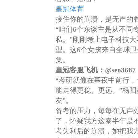
皇冠体育
接住你的崩溃，是无声的
“咱们6个东谈主是从不同
私。”刚刚考上电子科技
型。这6个女孩来自全球
集。
皇冠客服飞机：@seo3687
“考研就像在暮夜中前行
能走得更稳、更远。”杨阳
友”。
备考的压力，每每在无声
了，怀疑我方这泰半年是不
考失利后的崩溃，她把我方