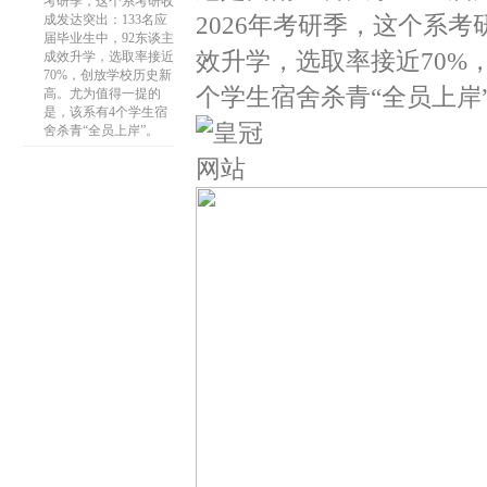
考研季，这个系考研收
2026年考研季，这个系考
成发达突出：133名应
届毕业生中，92东谈主
效升学，选取率接近70%
成效升学，选取率接近
70%，创放学校历史新
个学生宿舍杀青“全员上岸
高。尤为值得一提的
是，该系有4个学生宿
舍杀青“全员上岸”。