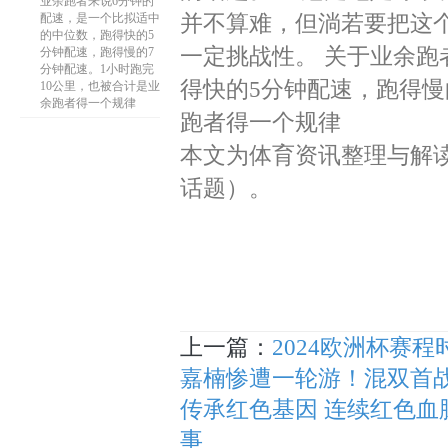
业余跑者来说6分钟的
并不算难，但淌若要把这个
配速，是一个比拟适中
的中位数，跑得快的5
一定挑战性。 关于业余跑
分钟配速，跑得慢的7
分钟配速。1小时跑完
得快的5分钟配速，跑得慢
10公里，也被合计是业
余跑者得一个规律
跑者得一个规律
本文为体育资讯整理与解读
话题）。
上一篇：
2024欧洲杯赛程
嘉楠惨遭一轮游！混双首战
传承红色基因 连续红色
事