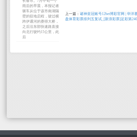
长春市。7月中旬一个
雨后的早晨，本报记者
驱车从位于该市南湖隔
上一篇：
诸神皇冠账号12bet博彩官网 | 华洋
壁的驻地启程，驶过横
盘体育彩票排列五复试_[新浪彩票]足彩第24
跨伊通河的赛得大桥，
之后沿东部快速路直接
向北行驶约15公里，此
后