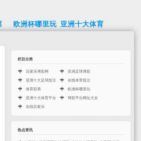
票
欧洲杯哪里玩
亚洲十大体育
平台
栏目分类
百家乐博彩网
亚洲足球博彩
亚洲十大足球投注
在线体育投注
体育彩票
欧洲杯哪里玩
亚洲十大体育平台
博彩平台网址大全
在线百家乐
热点资讯