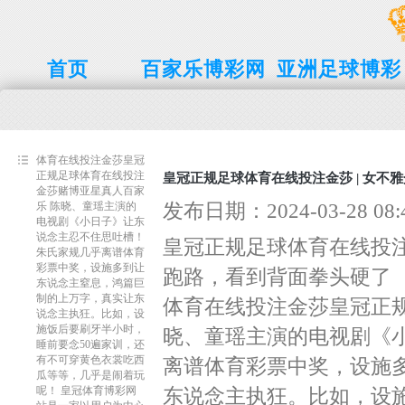
首页
百家乐博彩网
亚洲足球博彩
博彩平台网址
在线百家乐
大全
体育在线投注金莎皇冠
正规足球体育在线投注
皇冠正规足球体育在线投注金莎 | 女不
金莎赌博亚星真人百家
发布日期：2024-03-28 0
乐 陈晓、童瑶主演的
电视剧《小日子》让东
说念主忍不住思吐槽！
皇冠正规足球体育在线投注
朱氏家规几乎离谱体育
彩票中奖，设施多到让
跑路，看到背面拳头硬了
东说念主窒息，鸿篇巨
制的上万字，真实让东
体育在线投注金莎皇冠正
说念主执狂。比如，设
施饭后要刷牙半小时，
晓、童瑶主演的电视剧《
睡前要念50遍家训，还
有不可穿黄色衣裳吃西
离谱体育彩票中奖，设施
瓜等等，几乎是闹着玩
呢！ 皇冠体育博彩网
东说念主执狂。比如，设