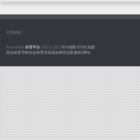
友情链接：
Powered by
体育平台
@2013-2022
RSS地图
HTML地图
皇冠体育导航
皇冠体育
皇冠现金网
皇冠客服
新2网址