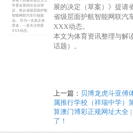
请省十四届东说念主大
展的决定（草案）》提请
常委会第四次会议审
议，将从省级层面护航
省级层面护航智能网联汽
智能网联汽车行稳致
远。 作为一名真正体
XXX动态。
育迷，一直关注明星
XXX动态。
本文为体育资讯整理与解读
话题）。
上一篇：
贝博龙虎斗亚傅体
属推行学校（祥瑞中学）
算澳门博彩正规网址大全 
了！