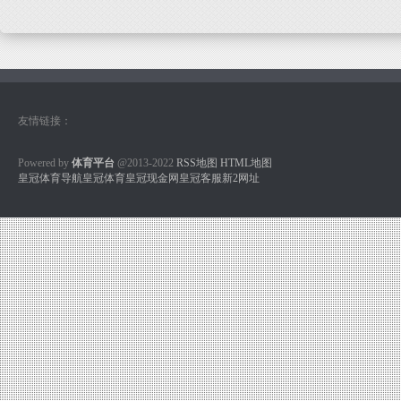
友情链接：
Powered by
体育平台
@2013-2022
RSS地图
HTML地图
皇冠体育导航
皇冠体育
皇冠现金网
皇冠客服
新2网址