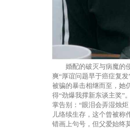
婚配的破灭与病魔的侵袭
爽“厚谊问题早于癌症复发
被骗的暴击相继而至，她
得“劲爆我撑新东谈主奖”
掌告别：“眼泪会弄湿烛炬
儿络续生存，这个曾被称作
错画上句号，但父爱始终