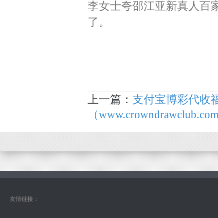
李女士夸邵江亚新真人百
了。
上一篇：
支付宝博彩代收福
（www.crowndrawclub.co
友情链接：