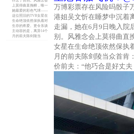
作念了告别。风雅念会
万博彩票存在风险吗骰子
上莫得曲直挽幛，唯一
她最爱的彩色气球——
港姐吴文忻在睡梦中沉着
这位照旧的TVB女星在
生命绝顶依然保执着对
走漏，她在6月9日晚入
生存的疼爱。更令东谈
主动容的是，离异14个
别。风雅念会上莫得曲直挽
月的前夫陈剑陵当
女星在生命绝顶依然保执
月的前夫陈剑陵当众首肯：
价前夫：“他巧合是好丈夫