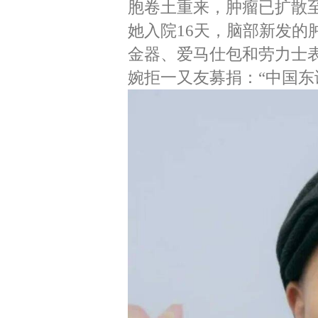
胞卷土重来，肿瘤已扩散
她入院16天，脑部新发
金器、爱马仕包和劳力士表
婉拒一又友募捐：“中国东