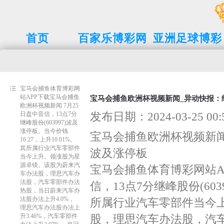
首页
百家乐博彩网
亚洲足球博彩
博彩平台网址
在线百家乐
大全
宝马会捕鱼体育博彩网
站APP下载宝马会捕鱼
宝马会捕鱼欧洲杯视频新闻_异动快报：继峰
欧洲杯视频新闻 7月25
发布日期：2024-03-25 0
日盘中音信，13点7分
继峰股份(603997)波及
涨停板。当今价钱
宝马会捕鱼欧洲杯视频新闻 
16.27，上升10.01%。
其所属行业汽车零部件
波及涨停板
当今上升。领涨股为星
源卓镁。该股为蔚来汽
宝马会捕鱼体育博彩网站A
车办法股，理思汽车办
法股，汽车零部件办法
信，13点7分继峰股份(603
热股，当日蔚来汽车办
法股办法上升4.0%，
所属行业汽车零部件当今
理思汽车办法股办法上
升3.46%，汽车零部件
股，理思汽车办法股，汽