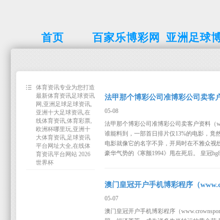
首页
百家乐博彩网
亚洲足球
博彩平台网址
在线百家乐
大全
体育资讯专业为您打造
最新体育资讯足球资讯
法甲那个博彩公司准博彩公司卖客户资料（ww
网,亚洲足球足球资讯,
05-08
亚洲十大足球资讯,在
线体育资讯,体育彩票,
法甲那个博彩公司准博彩公司卖客户资料（www.c
欧洲杯哪里玩,亚洲十
谁能料到，一部首日排片仅13%的电影，
大体育资讯,足球资讯
电影就像它的名字不异，开局时在不雅众视线里
平台网址大全,在线体
豪华气势的《寒颤1994》甩在死后。 皇冠hg
育资讯平台网站 2026
世界杯
澳门皇冠开户手机博彩程序（www.crowns
05-07
澳门皇冠开户手机博彩程序（www.crownspor