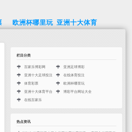
票
欧洲杯哪里玩
亚洲十大体育
平台
栏目分类
百家乐博彩网
亚洲足球博彩
亚洲十大足球投注
在线体育投注
体育彩票
欧洲杯哪里玩
亚洲十大体育平台
博彩平台网址大全
在线百家乐
热点资讯