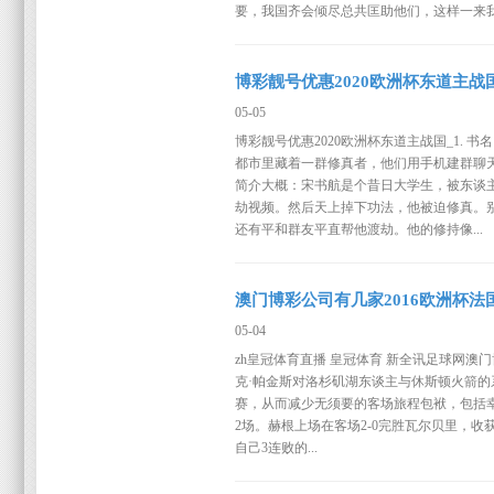
要，我国齐会倾尽总共匡助他们，这样一来我国
博彩靓号优惠2020欧洲杯东道主战
05-05
博彩靓号优惠2020欧洲杯东道主战国_1.
都市里藏着一群修真者，他们用手机建群聊
简介大概：宋书航是个昔日大学生，被东谈
劫视频。然后天上掉下功法，他被迫修真。
还有平和群友平直帮他渡劫。他的修持像...
澳门博彩公司有几家2016欧洲杯法
05-04
zh皇冠体育直播 皇冠体育 新全讯足球网澳门博彩
克·帕金斯对洛杉矶湖东谈主与休斯顿火箭
赛，从而减少无须要的客场旅程包袱，包括
2场。赫根上场在客场2-0完胜瓦尔贝里，收
自己3连败的...