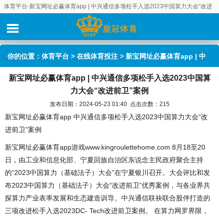
体育平台-新宝网址必赢体育app | 中兴通信多项松手入选2023中国算力大会“改进
前卫”案例
你的位置：
体育平台
>
在线体育投注
> 新宝网址必赢体育app | 中
新宝网址必赢体育app | 中兴通信多项松手入选2023中国算
兴通信多项松手入选2023中国算力大会“改进前卫”案例
力大会“改进前卫”案例
发布日期：2024-05-23 01:40 点击次数：215
新宝网址必赢体育app 中兴通信多项松手入选2023中国算力大会“改
进前卫”案例
新宝网址必赢体育app游戏www.kingroulettehome.com 8月18至20
日，由工业和信息化部、宁夏回族自治区东说念主民政府聚合主持
的“2023中国算力（基础法子）大会”在宁夏银川召开。大会评比和发
布2023中国算力（基础法子）大会“改进前卫”优秀案例，与各业界共
探算力产业表率发展和生态建造训导。中兴通信联袂联合股伴打造的
三项改进松手入选2023DC- Tech改进前卫案例。 在算力网罗界限，