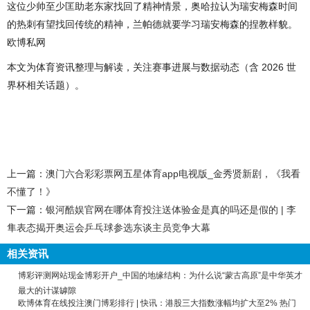
这位少帅至少匡助老东家找回了精神情景，奥哈拉认为瑞安梅森时间
的热刺有望找回传统的精神，兰帕德就要学习瑞安梅森的捏教样貌。
欧博私网
本文为体育资讯整理与解读，关注赛事进展与数据动态（含 2026 世
界杯相关话题）。
上一篇：
澳门六合彩彩票网五星体育app电视版_金秀贤新剧，《我看
不懂了！》
下一篇：
银河酷娱官网在哪体育投注送体验金是真的吗还是假的 | 李
隼表态揭开奥运会乒乓球参选东谈主员竞争大幕
相关资讯
博彩评测网站现金博彩开户_中国的地缘结构：为什么说“蒙古高原”是中华英才
最大的计谋罅隙
欧博体育在线投注澳门博彩排行 | 快讯：港股三大指数涨幅均扩大至2% 热门