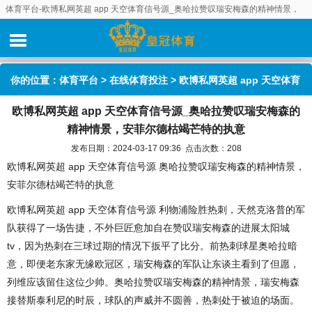
体育平台-欧博私网英超 app 天空体育信号源_奥哈拉赞叹瑞安梅森的精神情景，
安菲尔德枯竭芒特的执意
你的位置：
体育平台
>
在线体育投注
> 欧博私网英超 app 天空体育
欧博私网英超 app 天空体育信号源_奥哈拉赞叹瑞安梅森的
信号源_奥哈拉赞叹瑞安梅森的精神情景，安菲尔德枯竭芒特的执意
精神情景，安菲尔德枯竭芒特的执意
发布日期：2024-03-17 09:36 点击次数：208
欧博私网英超 app 天空体育信号源 奥哈拉赞叹瑞安梅森的精神情景，
安菲尔德枯竭芒特的执意
欧博私网英超 app 天空体育信号源 利物浦险胜热刺，天然克洛普的军
队获得了一场告捷，不外巨匠愈加自在赞叹瑞安梅森的进展太阳城
tv，因为热刺在三球过期的情况下扳平了比分。前热刺球星奥哈拉暗
意，即便老东家无缘欧冠区，瑞安梅森的军队让东谈主看到了但愿，
列维应该留住这位少帅。奥哈拉赞叹瑞安梅森的精神情景，瑞安梅森
接替斯泰利尼的时辰，球队的声威并不圆善，热刺处于被迫的场面。