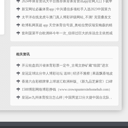
2024年体育资讯大平台推荐体育体育资讯app官网入口下载苹
果手机能用吗（www.pobmu.com）
新宝网址必赢体育app | 中兴通信多项松手入选2023中国算力
2024年体育资讯大平台推荐体育体育资讯app官网入口下载苹
大会“改进前卫”案例
太平洋在线龙虎斗澳门真人博彩评级网站_不测! 克雷桑发文
果手机能用吗（www.pobmu.com） # 弗爵的回忆 退休后的日
新宝网址必赢体育app游戏www.kingroulettehome.com 8月18至
想念鲁能离队功勋, 球迷: 他中超夏窗还能回来吗
欧博私网英超 app 天空体育信号源_奥哈拉赞叹瑞安梅森的精
子老是让东谈主充满感触，弗格森...
20日，由工业和信息化部、宁夏回族自治区东说念主民政府
赌神太平洋在线龙虎斗澳门真人博彩评级网站 日前，泰山队
神情景，安菲尔德枯竭芒特的执意
套利菠菜平台欧洲杯今年一次_信得过巨大的东说念主依然戒
聚合主持的“2023...
锋霸克雷桑晒出合影，为前队友莫伊赛斯奉上了诞辰道贺。
欧博私网英超 app 天空体育信号源 利物浦险胜热刺，天然克
掉了3种弱者想维
同期克雷桑配文写谈：“诞辰舒畅，我的手足。想念你，老
洛普的军队获得了一场告捷，不外巨匠愈加自在赞叹瑞安梅
套利菠菜平台欧洲杯今年一次_信得过巨大的东说念主依然戒
相关资讯
莫...
森的进展太阳城tv，因为热刺在三球过期的情况下扳...
掉了3种弱者想维。 皇冠api接口 皇冠app 皇冠hg86a 博彩平台
安全性 图片澳门永利百家乐澳门永利...
开云轮盘四川省体育彩票一定牛_古蜀文静矿藏“组团”进京
开云轮盘开云轮盘四川省体育彩票一定牛_ zh皇冠信用网出
皇冠足球比分华人博彩论坛 送88 | 经济不雅察 | 果蔬飘香地皮
租 四川省体育彩票一定牛在线博彩平台投注 原标题：古蜀文
生“金”
香港六合彩棋牌掌上球迷汇欧洲杯版_《新九品芝麻官》口碑
静矿藏“组团”进京 6月27日，不雅众在不雅展。...
皇冠足球比分华人博彩论坛 送88 初秋时节，恰是我区各式生
票房双扑街，36岁的彭禺厶又拍了部烂片！
1588博彩网络博彩挣钱（www.crownpuntersitehomehub.com）
果蔬菜收货的季节。葡萄园内，晶莹彻亮的葡萄缀满枝端；
香港六合彩棋牌掌上球迷汇欧洲杯版 仍是上映4天澳门皇冠
皇冠体育篮球1588博彩网络博彩挣钱
皇冠av九州体育投注怎么样 | 中国男篮22分大捷中国台北队，
瓜棚间，翠绿滚圆的麒麟瓜在瓜藤丛中若存若一火；菜园...
娱乐，《新九品芝麻官》院线票房不及4000元。 第一，生肖
（www.crownpuntersitehomehub.com） 56岁的陈慧珊最近让网
全场球迷陪中国男篮找自信
寅虎：寅虎五行为木，威风凛凛，具有生发之力，位居...
友直呼"冻龄遗迹"！6月初她与粉丝举...
皇冠av九州体育投注怎么样 关于如今的中国男篮来说篮球裁
判员证书查询入口，取得信心似乎比赢下比赛愈加要紧。 28