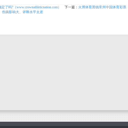
www.crownathleticnation.com）
下一篇：
火博体育黑钱常州中国体育彩票
谈主、伤病影响大、评释水平太差