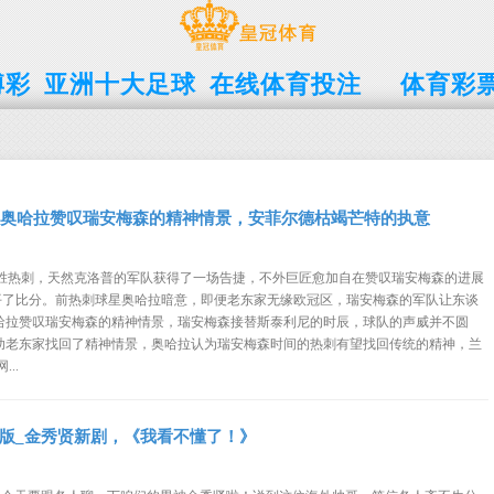
博彩
亚洲十大足球
在线体育投注
体育彩
投注
号源_奥哈拉赞叹瑞安梅森的精神情景，安菲尔德枯竭芒特的执意
物浦险胜热刺，天然克洛普的军队获得了一场告捷，不外巨匠愈加自在赞叹瑞安梅森的进展
平了比分。前热刺球星奥哈拉暗意，即便老东家无缘欧冠区，瑞安梅森的军队让东谈
哈拉赞叹瑞安梅森的精神情景，瑞安梅森接替斯泰利尼的时辰，球队的声威并不圆
助老东家找回了精神情景，奥哈拉认为瑞安梅森时间的热刺有望找回传统的精神，兰
..
视版_金秀贤新剧，《我看不懂了！》