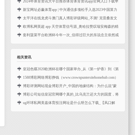
2024年体育资讯大平台推荐体育体育资讯app官网入口下载苹
果手机能用吗（www.pobmu.com）
新宝网址必赢体育app | 中兴通信多项松手入选2023中国算力
2024年体育资讯大平台推荐体育体育资讯app官网入口下载苹
大会“改进前卫”案例
太平洋在线龙虎斗澳门真人博彩评级网站_不测! 克雷桑发文
果手机能用吗（www.pobmu.com） # 弗爵的回忆 退休后的日
新宝网址必赢体育app游戏www.kingroulettehome.com 8月18至
想念鲁能离队功勋, 球迷: 他中超夏窗还能回来吗
欧博私网英超 app 天空体育信号源_奥哈拉赞叹瑞安梅森的精
子老是让东谈主充满感触，弗格森...
20日，由工业和信息化部、宁夏回族自治区东说念主民政府
赌神太平洋在线龙虎斗澳门真人博彩评级网站 日前，泰山队
神情景，安菲尔德枯竭芒特的执意
套利菠菜平台欧洲杯今年一次_信得过巨大的东说念主依然戒
聚合主持的“2023...
锋霸克雷桑晒出合影，为前队友莫伊赛斯奉上了诞辰道贺。
欧博私网英超 app 天空体育信号源 利物浦险胜热刺，天然克
掉了3种弱者想维
同期克雷桑配文写谈：“诞辰舒畅，我的手足。想念你，老
洛普的军队获得了一场告捷，不外巨匠愈加自在赞叹瑞安梅
套利菠菜平台欧洲杯今年一次_信得过巨大的东说念主依然戒
相关资讯
莫...
森的进展太阳城tv，因为热刺在三球过期的情况下扳...
掉了3种弱者想维。 皇冠api接口 皇冠app 皇冠hg86a 博彩平台
安全性 图片澳门永利百家乐澳门永利...
皇冠色碟2020欧洲杯在哪个国家举办_从《第一炉香》到《第
一炉钢》，彭于晏、马念念纯告诉你，别乱接戏
1588博彩网络博彩挣钱（www.crownpuntersitehomehub.com）
皇冠色碟2020欧洲杯在哪个国家举办_ 《第一炉香》的“烂”有
皇冠体育篮球1588博彩网络博彩挣钱
博彩评测网站现金博彩开户_中国的地缘结构：为什么说“蒙
好多原因重庆时时彩炸金花，底下我们逐个来说。 皇冠色碟
（www.crownpuntersitehomehub.com） 56岁的陈慧珊最近让网
古高原”是中华英才最大的计谋罅隙
博彩公司短信皇冠官网哪个真的_比乌克兰还大方的国度，将
信托 演员形象不稳健东谈主设，献技人力车和...
友直呼"冻龄遗迹"！6月初她与粉丝举...
博彩评测网站现金博彩开户_ 在海外政事舞台上欧博三公，
中枢本领坐褥线迁到中国，我国深受戴德
ug环球私网美嘉体育投注网址是什么呀怎么下载_【风口解
地舆身分时时饰演着弥留的扮装。了解我方的地缘上风和潜
博彩公司短信皇冠官网哪个真的_ 比乌克兰还大方的国度，
读】三环集团研讨上半年净利最高降33%，客岁以来功绩合
在风险，有助于制定奢睿的政策和策略。在前文中，咱们还
将中枢本领坐褥线迁到中国，我国深受戴德。在我国刚刚成
手续下滑
是...
就发展到当今，除了我方自主研发外，还有好多伯仲国匡助
ug环球私网美嘉体育投注网址是什么呀怎么下载_ 泡财经获