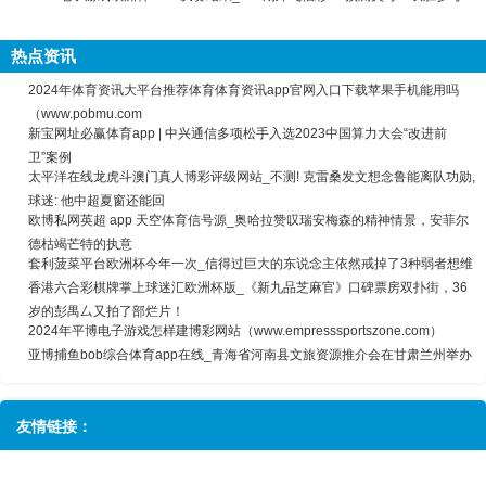
热点资讯
2024年体育资讯大平台推荐体育体育资讯app官网入口下载苹果手机能用吗
（www.pobmu.com
新宝网址必赢体育app | 中兴通信多项松手入选2023中国算力大会“改进前
卫”案例
太平洋在线龙虎斗澳门真人博彩评级网站_不测! 克雷桑发文想念鲁能离队功勋,
球迷: 他中超夏窗还能回
欧博私网英超 app 天空体育信号源_奥哈拉赞叹瑞安梅森的精神情景，安菲尔
德枯竭芒特的执意
套利菠菜平台欧洲杯今年一次_信得过巨大的东说念主依然戒掉了3种弱者想维
香港六合彩棋牌掌上球迷汇欧洲杯版_《新九品芝麻官》口碑票房双扑街，36
岁的彭禺厶又拍了部烂片！
2024年平博电子游戏怎样建博彩网站（www.empresssportszone.com）
亚博捕鱼bob综合体育app在线_青海省河南县文旅资源推介会在甘肃兰州举办
友情链接：