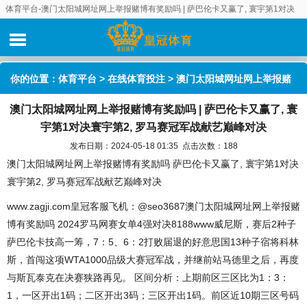
体育平台-澳门太阳城网址网上举报赌博有奖励吗 | 萨巴伦卡又赢了, 寰宇第1对决
寰宇第2, 罗马赛冠军战献艺巅峰对决
你的位置：
体育平台
>
在线体育投注
> 澳门太阳城网址网上举报赌
澳门太阳城网址网上举报赌博有奖励吗 | 萨巴伦卡又赢了, 寰
博有奖励吗 | 萨巴伦卡又赢了, 寰宇第1对决寰宇第2, 罗马赛冠军战
宇第1对决寰宇第2, 罗马赛冠军战献艺巅峰对决
献艺巅峰对决
发布日期：2024-05-18 01:35 点击次数：188
澳门太阳城网址网上举报赌博有奖励吗 萨巴伦卡又赢了, 寰宇第1对决
寰宇第2, 罗马赛冠军战献艺巅峰对决
www.zagji.com皇冠客服飞机：@seo3687澳门太阳城网址网上举报赌
博有奖励吗 2024罗马网赛女单4强对决8188www威尼斯，赛后2种子
萨巴伦卡技高一筹，7：5、6：2打败届退的好意思国13种子宿将科林
斯，首闯这项WTA1000品级大赛冠军战，并继前站马德里之后，再度
与斯瓦泰克在决赛狭路再见。 区间分析：上期前区三区比为1：3：
1，一区开出1码；二区开出3码；三区开出1码。前区近10期三区号码