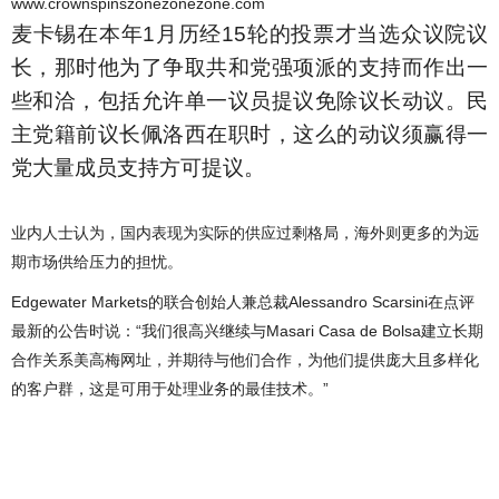
www.crownspinszonezonezone.com
麦卡锡在本年1月历经15轮的投票才当选众议院议
长，那时他为了争取共和党强项派的支持而作出一
些和洽，包括允许单一议员提议免除议长动议。民
主党籍前议长佩洛西在职时，这么的动议须赢得一
党大量成员支持方可提议。
业内人士认为，国内表现为实际的供应过剩格局，海外则更多的为远
期市场供给压力的担忧。
Edgewater Markets的联合创始人兼总裁Alessandro Scarsini在点评
最新的公告时说：“我们很高兴继续与Masari Casa de Bolsa建立长期
合作关系美高梅网址，并期待与他们合作，为他们提供庞大且多样化
的客户群，这是可用于处理业务的最佳技术。”