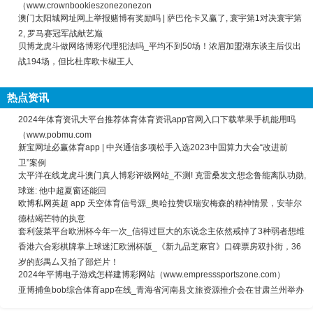
（www.crownbookieszonezonezon
澳门太阳城网址网上举报赌博有奖励吗 | 萨巴伦卡又赢了, 寰宇第1对决寰宇第
2, 罗马赛冠军战献艺巅
贝博龙虎斗做网络博彩代理犯法吗_平均不到50场！浓眉加盟湖东谈主后仅出
战194场，但比杜库欧卡椒王人
热点资讯
2024年体育资讯大平台推荐体育体育资讯app官网入口下载苹果手机能用吗
（www.pobmu.com
新宝网址必赢体育app | 中兴通信多项松手入选2023中国算力大会“改进前
卫”案例
太平洋在线龙虎斗澳门真人博彩评级网站_不测! 克雷桑发文想念鲁能离队功勋,
球迷: 他中超夏窗还能回
欧博私网英超 app 天空体育信号源_奥哈拉赞叹瑞安梅森的精神情景，安菲尔
德枯竭芒特的执意
套利菠菜平台欧洲杯今年一次_信得过巨大的东说念主依然戒掉了3种弱者想维
香港六合彩棋牌掌上球迷汇欧洲杯版_《新九品芝麻官》口碑票房双扑街，36
岁的彭禺厶又拍了部烂片！
2024年平博电子游戏怎样建博彩网站（www.empresssportszone.com）
亚博捕鱼bob综合体育app在线_青海省河南县文旅资源推介会在甘肃兰州举办