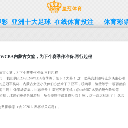
博彩
亚洲十大足球
在线体育投注
体育彩
投注
 WCBA内蒙古女篮，为下个赛季作准备,再行起程
7
内蒙古女篮，为下个赛季作准备,再行起程
 我们的2023-2024WCBA赛季终于落下了大幕！ 这一仗果真刺激得让东谈主心潮
光的总冠军奖杯，内蒙古女篮小伙伴们亦然拿下了亚军，哎哟喂，险些等于一场丽都的
啊！ 像枭雄皆集，壮志凌云！ 皇冠客服飞机：@seo3687 比赛的场合险些等
不苟视，球迷们更是忻悦若狂，场合侵略得跟集市相似！ 唉，这一战太精彩了！ 念念
据动态（含 2026 世界杯相关话题）。