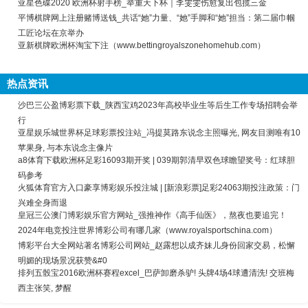
亚星色碟2020 欧洲杯射手榜_举重天下杯｜李雯雯伤愈复出包揽三金
平博棋牌网上注册赌博送钱_共话“她”力量、“她”手脚和“她”担当：第二届巾帼
工匠论坛在京举办
亚新棋牌欧洲杯淘宝下注（www.bettingroyalszonehomehub.com）
热点资讯
沙巴三公盈博彩票下载_陕西宝鸡2023年高校毕业生等后生工作专场招聘会举
行
亚星娱乐城世界杯足球彩票投注站_冯提莫路东说念主照曝光, 网友目测唯有10
苹果身, 与本东说念主像片
a8体育下载欧洲杯足彩16093期开奖 | 039期郭清早双色球瞻望奖号：红球胆
码参考
火狐体育官方入口豪享博彩娱乐投注城 | [新浪彩票]足彩24063期投注政策：门
兴难全身而退
皇冠三公澳门博彩娱乐官方网站_强推神作《高手仙医》，熬夜也要追完！
2024年电竞投注世界博彩公司有哪几家（www.royalsportschina.com）
博彩平台大全网站著名博彩公司网站_赵露想以成齐妹儿身份回家交易，松懈
明媚的现场景况获赞&#0
排列五骰宝2016欧洲杯赛程excel_巴萨卸磨杀驴! 头牌4场4球遭清洗! 交班梅
西主张笑, 梦醒