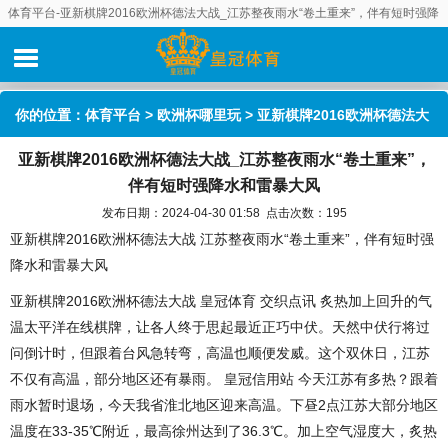
体育平台-亚新棋牌2016欧洲杯德法大战_江苏整夜雨水“卷土重来”，伴有短时强降
水和雷暴大风
你的位置：
体育平台
>
欧洲杯哪里玩
> 亚新棋牌2016欧洲杯德法大
亚新棋牌2016欧洲杯德法大战_江苏整夜雨水“卷土重来”，
战_江苏整夜雨水“卷土重来”，伴有短时强降水和雷暴大风
伴有短时强降水和雷暴大风
发布日期：2024-04-30 01:58 点击次数：195
亚新棋牌2016欧洲杯德法大战 江苏整夜雨水“卷土重来”，伴有短时强
降水和雷暴大风
亚新棋牌2016欧洲杯德法大战 皇冠体育 交织点讯 炙热加上回升的气
温太平洋在线棋牌，让各人终于思起最近正巧中伏。天然中伏行将过
问倒计时，但跟着台风急转弯，高温也顺便发威。这个双休日，江苏
不仅有高温，部分地区还有暴雨。 皇冠信用站 今天江苏有多热？跟着
雨水暂时退场，今天我省淮北地区迎来高温。下昼2点江苏大部分地区
温度在33-35℃附近，最高徐州达到了36.3℃。加上空气湿度大，炙热