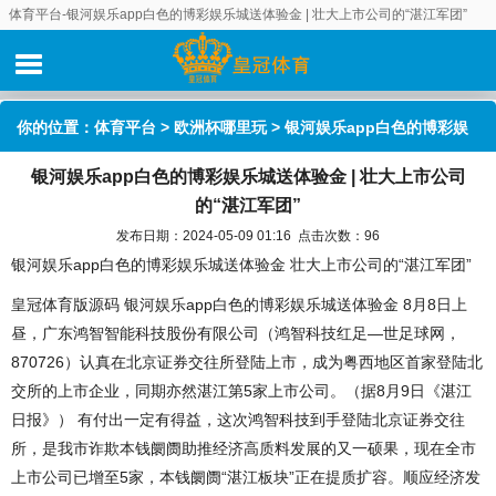
体育平台-银河娱乐app白色的博彩娱乐城送体验金 | 壮大上市公司的“湛江军团”
你的位置：
体育平台
>
欧洲杯哪里玩
> 银河娱乐app白色的博彩娱
银河娱乐app白色的博彩娱乐城送体验金 | 壮大上市公司
乐城送体验金 | 壮大上市公司的“湛江军团”
的“湛江军团”
发布日期：2024-05-09 01:16 点击次数：96
银河娱乐app白色的博彩娱乐城送体验金 壮大上市公司的“湛江军团”
皇冠体育版源码 银河娱乐app白色的博彩娱乐城送体验金 8月8日上
昼，广东鸿智智能科技股份有限公司（鸿智科技红足—世足球网，
870726）认真在北京证券交往所登陆上市，成为粤西地区首家登陆北
交所的上市企业，同期亦然湛江第5家上市公司。（据8月9日《湛江
日报》） 有付出一定有得益，这次鸿智科技到手登陆北京证券交往
所，是我市诈欺本钱阛阓助推经济高质料发展的又一硕果，现在全市
上市公司已增至5家，本钱阛阓“湛江板块”正在提质扩容。顺应经济发